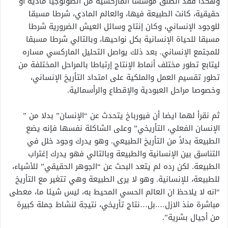
وهكذا فقد انطلق مؤسسا الماركسية من أنطولوجيا مادية أو
حقيقية، كانت الطبيعة فيها، والعالم المادي، شرطا مسبقا
للوجود الإنساني، وكان إنتاج وسائل العيش الضرورية شرطا
مسبقا للحياة الإنسانية بكل نواحيها، وبالتالي شرطا مسبقا
للمجتمع الإنساني. بعد ذلك يواصل التحليل الماركسي مساره
ليتابع تطور مختلف أنماط الإنتاج إرتباطا بالمراحل المختلفة من
تطور تقسيم العمل والملكية على امتداد التأريخ الإنساني،
وخصوصا مراحل العبودية والإقطاع والرأسمالية.
ثم نقرأ لهما ايضا أن فيورباخ يتحدث عن “الإنسان” بدلا من ”
الإنسان الفعلي، التأريخي” وعلى الشاكلة نفسها فإنه يضع
الطبيعة بدلاً من التأريخ الطبيعي. وهو يدرك وجود خلل في
التناسق بين الإنسانية والطبيعة وبالتالي فهو يدرك إغتراب
الطبيعة. لكن رده لم يتعد البحث عن “الجوهر الحقيقي” للأشياء،
للطبيعة، للإنسانية. وهو لا يرى الطبيعة وهي تتغير مع التأريخ
“انه لا يلاحظ ان العالم الحسي المحيط به، ليس شيئا ما، معطى
مباشرة منذ الازل….بل…نتاج تأريخي، نتيجة لنشاط جملة كبيرة
من أجيال بشرية”.