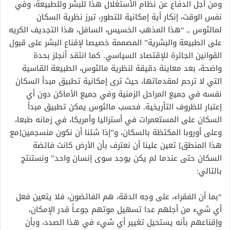
ومن أجل الدفاع عن نظام الأستغلال هذا للبشر وللطبيعة، وفي
نفس الوقت، إنكار أية إمكانية للتطور، تبرز نظرية السكان
لمالثوس ــ “هذا المذهب الخسيس، السافل، هذا التجديف الكريه
على الطبيعة والبشرية” المصممة خصيصا لإقناع البشر على قبول
القوانين الجائرة للإقتصاد السياسي. كما انتقد أنجلز بحدة
واضحة، بعد معاينة دقيقة لنظرية مالثوس، الطبيعة القاسية
التي لا ترحم لمقدماتها، حيث ترى إمكانية تطبيق مبدأ السكان
نفسه في جميع المراحل الزمنية وفي جميع الأماكن دون أي
إعتبار للظروف التأريخية. فحسب مالثوس يمكن تطبيق مبدأ
السكان على المستعمرات في أستراليا وأمريكا، في زمانه طبعا،
وعلى أوروبا المكتظة بالسكان، و”إذا شئنا أن نكون منسجمين[مع
هذا المنطق] تعين علينا أن نعترف بأن الأرض كانت فائضة
السكان حتى عندما لم يكن يوجد سوى إنسان واحد” ونستنتج
بالتالي:
“بما أن الفقراء، على وجه الدقة، هم الفائضون، فلا يتعين فعل
أي شيء من أجلهم عدا تسهيل موتهم جوعـاً قدر الإمكان،
وإقناعهم بأنه يستحيل تغيير أي شيء في هذا الصدد، وبأن