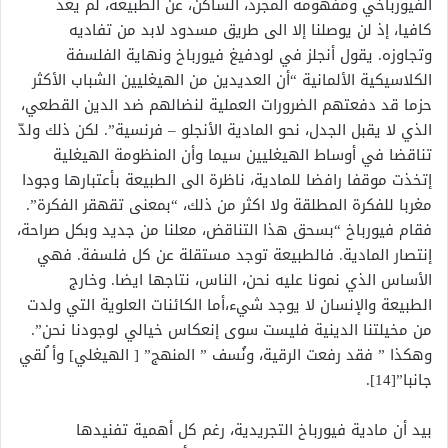
الفيورباخي ومفهومه المجرد، الساكن، عن الطبيعة، لم يعد
كافيا، إذ لن يوصلنا إلا الى طريق مسدود لابد من تفاديه
وتجاوزه. يقول أنجلز في لودفيغ فيورباخ ونهاية الفلسفة
الكلاسيكية الألمانية “أن العديدين من الهيغليين الشباب الأكثر
حزما قد دفعتهم الضرورات العملية لنضالهم ضد الدين القطعي،
الذي لا يقبل الجدل، نحو المادية الأنجلو – فرنسية”. لكن ذلك ولدّ
تناقضا في أوساط الهيغليين سيما وأن المنظومة الهيغلية
إتخذت موقفا رافضا للمادية، ناظرة الى الطبيعة بأعتبارها وجودا
مغربا للفكرة المطلقة ولا اكثر من ذلك، “بمعنى تقهقر الفكرة”.
فقام فيورباخ “بسحق هذا التناقض، معلنا من جديد وبكل صراحة،
إنتصار المادية. فالطبيعة توجد مستقلة عن كل فلسفة. فهي
الأساس الذي نمونا عليه نحن، الناس، نتاجها ايضا. وخارج
الطبيعة والإنسان لا يوجد شيء،أما الكائنات العلوية التي ولدت
من مخيلتنا الدينية فليست سوى إنعكاس خيالي لوجودنا نحن”.
وهكذا ” فقد رفعت الرقية، ونُسف ” المنهج” [ الهيغلي] وأ ُلقي
جانبا”[14].
بيد أن مادية فيورباخ التجريدية، رغم كل أهمية تفنيدها