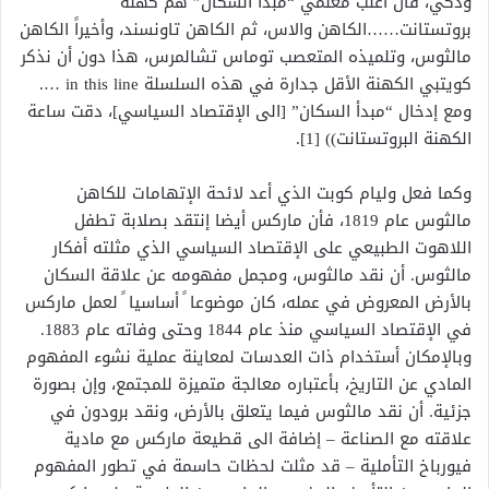
وذكي، فأن أغلب معلمي “مبدأ السكان” هم كهنة
بروتستانت……الكاهن والاس، ثم الكاهن تاونسند، وأخيراً الكاهن
مالثوس، وتلميذه المتعصب توماس تشالمرس، هذا دون أن نذكر
كويتبي الكهنة الأقل جدارة في هذه السلسلة in this line ….
ومع إدخال “مبدأ السكان” [الى الإقتصاد السياسي]، دقت ساعة
الكهنة البروتستانت)) [1].
وكما فعل وليام كوبت الذي أعد لائحة الإتهامات للكاهن
مالثوس عام 1819، فأن ماركس أيضا إنتقد بصلابة تطفل
اللاهوت الطبيعي على الإقتصاد السياسي الذي مثلته أفكار
مالثوس. أن نقد مالثوس، ومجمل مفهومه عن علاقة السكان
بالأرض المعروض في عمله، كان موضوعا ً أساسيا ً لعمل ماركس
في الإقتصاد السياسي منذ عام 1844 وحتى وفاته عام 1883.
وبالإمكان أستخدام ذات العدسات لمعاينة عملية نشوء المفهوم
المادي عن التاريخ، بأعتباره معالجة متميزة للمجتمع، وإن بصورة
جزئية. أن نقد مالثوس فيما يتعلق بالأرض، ونقد برودون في
علاقته مع الصناعة – إضافة الى قطيعة ماركس مع مادية
فيورباخ التأملية – قد مثلت لحظات حاسمة في تطور المفهوم