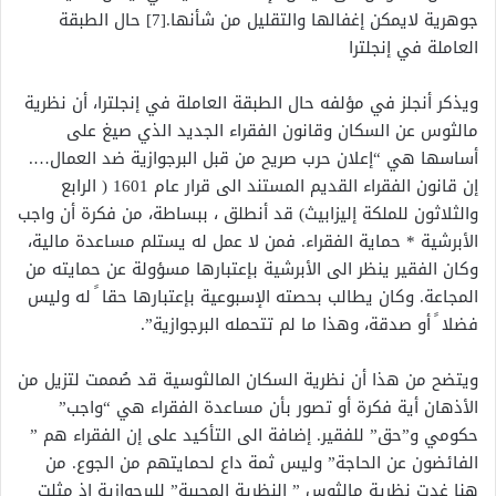
جوهرية لايمكن إغفالها والتقليل من شأنها.[7] حال الطبقة
العاملة في إنجلترا
ويذكر أنجلز في مؤلفه حال الطبقة العاملة في إنجلترا، أن نظرية
مالثوس عن السكان وقانون الفقراء الجديد الذي صيغ على
أساسها هي “إعلان حرب صريح من قبل البرجوازية ضد العمال….
إن قانون الفقراء القديم المستند الى قرار عام 1601 ( الرابع
والثلاثون للملكة إليزابيث) قد أنطلق ، ببساطة، من فكرة أن واجب
الأبرشية * حماية الفقراء. فمن لا عمل له يستلم مساعدة مالية،
وكان الفقير ينظر الى الأبرشية بإعتبارها مسؤولة عن حمايته من
المجاعة. وكان يطالب بحصته الإسبوعية بإعتبارها حقا ً له وليس
فضلا ً أو صدقة، وهذا ما لم تتحمله البرجوازية”.
ويتضح من هذا أن نظرية السكان المالثوسية قد صُممت لتزيل من
الأذهان أية فكرة أو تصور بأن مساعدة الفقراء هي “واجب”
حكومي و”حق” للفقير. إضافة الى التأكيد على إن الفقراء هم ”
الفائضون عن الحاجة” وليس ثمة داع لحمايتهم من الجوع. من
هنا غدت نظرية مالثوس ” النظرية المحببة” للبرجوازية إذ مثلت