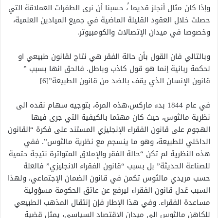
وإذا كان مثال أنجلز قديما ً، حسبنا أن نرى الطفرات العملاقة التي
حصلت خلال العقود القليلة الماضية في جميع الميادين العلمية،
وخصوصا في ميدان الإتصالات والكومبيوتر.
وبالتالي فان القول بأن حالة الفقر هي نتاج لقانون طبيعي او
لحكمة ربانية إنما هو قول كاذب وباطل. فالحق انها بسبب ”
قانون الإنسان الذي يقف بالضد من قانون الطبيعة”[6]
في عام 1844 بدء ماركس،هذه المرة، بتوجيه سهام نقده الى
نظرية مالثوس، حيث كان مهتما بالكيفية التي جرى فيها
الهجوم على قانون الفقراء الإنجليزي المستند على فكرة “القانون
الداخلي للطبيعة، وهو ما ينسجم مع نظرية مالثوس”. ففي
هذه النظرية لم تكن “حالة الفقر والإملاق المتواترة نتيجة حتمية
للصناعة الحديثة” بل بسبب “قانون الفقراء الانجليزي” فالعلة
حسب مريدي مالثوس تكمن في قانون الضمان الإجتماعي، ولهذا
السبب عُدل قانون الفقراء ليرفع عن عاتق الحكومة مسؤولية
مساعدة الفقراء. وفي هذا الإطار فإن إنتقال المذهب الطبيعي
للكاهن مالثوس الى ميدان الإقتصاد السياسي، يمثل قضية