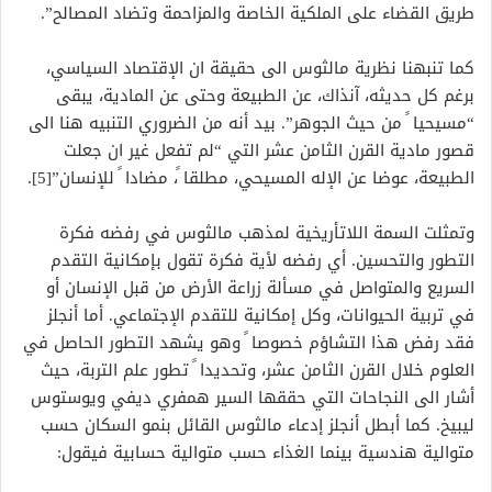
طريق القضاء على الملكية الخاصة والمزاحمة وتضاد المصالح”.
كما تنبهنا نظرية مالثوس الى حقيقة ان الإقتصاد السياسي،
برغم كل حديثه، آنذاك، عن الطبيعة وحتى عن المادية، يبقى
“مسيحيا ً من حيث الجوهر”. بيد أنه من الضروري التنبيه هنا الى
قصور مادية القرن الثامن عشر التي “لم تفعل غير ان جعلت
الطبيعة، عوضا عن الإله المسيحي، مطلقا ً، مضادا ً للإنسان”[5].
وتمثلت السمة اللاتأريخية لمذهب مالثوس في رفضه فكرة
التطور والتحسين. أي رفضه لأية فكرة تقول بإمكانية التقدم
السريع والمتواصل في مسألة زراعة الأرض من قبل الإنسان أو
في تربية الحيوانات، وكل إمكانية للتقدم الإجتماعي. أما أنجلز
فقد رفض هذا التشاؤم خصوصا ً وهو يشهد التطور الحاصل في
العلوم خلال القرن الثامن عشر، وتحديدا ً تطور علم التربة، حيث
أشار الى النجاحات التي حققها السير همفري ديفي ويوستوس
ليبيخ. كما أبطل أنجلز إدعاء مالثوس القائل بنمو السكان حسب
متوالية هندسية بينما الغذاء حسب متوالية حسابية فيقول: