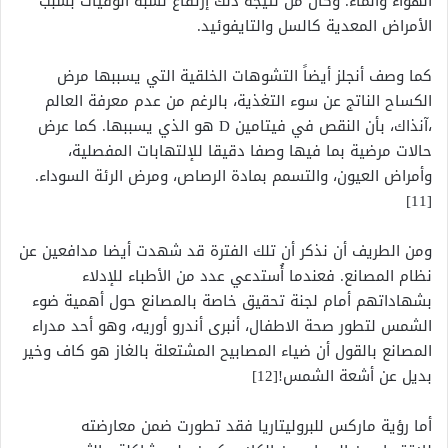
الهواء والماء. وكان من نتيجة ذلك إرتفاع نسبة الوفيات بسبب
الأمراض المعدية كالسل والتايفوئيد.
كما وصف أنجلز أيضاً التشوهات الخلقية التي يسببها مرض
الكساح الناتج عن سوء التغذية، بالرغم من عدم معرفة العالم
،آنذاك، بأن النقص في فيتامين D هو الذي يسببها. كما عرض
حالات مرضية بما فيها وصفا دقيقا للإلتهابات المفصلية،
وأمراض العيون، والتسمم بمادة الرصاص، ومرض الرئة السوداء.
[11]
ومن الطريف أن نذكر أن تلك الفترة قد شهدت أيضا مدافعين عن
نظام المصانع. فعندما أُستدعي عدد من الأطباء للإدلاء
بشهاداتهم أمام لجنة تحقيق خاصة بالمصانع حول أهمية ضوء
الشمس لتطور صحة الاطفال، أنبرى أندرو أوريه، وهو أحد مدراء
المصانع بالقول أن ضياء المصابيح المشتعلة بالغاز هو كاف وخير
بديل عن أشعة الشمس![12]
أما رؤية ماركس للبروليتاريا فقد تطورت ضمن معارضته