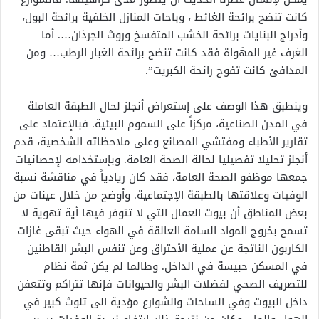
كانت تنضح برائحة الغائط ، وباحات المنازل الخلفية برائحة البول،
وأدراج البنايات برائحة الخشب المتفسخ وروث الجرذان…. أما
الغرف غير المهَواة فقد كانت تنضح برائحة الغبار الرطب… ومن
المدافئ كانت تفوح رائحة الكبريت”.
وينطبق هذا الوصف على إستعراض أنجلز لحال الطبقة العاملة
في المدن الصناعية، مركزاً على السموم البيئية. فبالإعتماد على
تقارير الأطباء ومفتشي المصانع وعلى ملاحظاته الشخصية، قدم
أنجلز تحليلا تفصيليا لحالة الصحة العامة. وبإستخدامه لإحصائيات
جمعها موظفو الصحة العامة، فقد كان ريادياً في مناقشة نسبة
الوفيات وعلاقتها بالطبقة الإجتماعية. وأوضح من خلال عينات من
بعض المناطق أن بيوت العمال التي لا تتوفر فيها أية تهوية لا
تسمح بخروج المواد السامة العالقة في الهواء حيث تبقى غازات
الكاربون الناتجة عن عملية الأحتراق وعن تنفس البشر القاطنين
في المسكن حبيسة في الداخل. وطالما لم يكن ثمة نظام
للتصريف الصحي لفضلات البشر والحيوانات فإنها تتراكم وتتعفن
داخل البيوت وفي الساحات والشوارع مؤدية الى تلوث كبير في