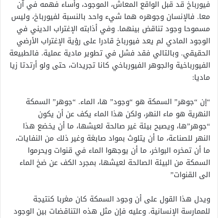
فيورباخ قد قبل الواقع المعاش، الموجود، وأساء فهمه في آن
معا. فالإنسان وجوهره هما شيء واحد بالنسبة لفيورباخ، وليس
مسموحا وجود تناقض بينهما. وفي أذابته الإغتراب الديني في
الوجود المادي لم يعد فيورباخ قادرا على رؤية الإغتراب الأرضي
الحقيقي. وبالتالي فقد فشل في تطوير مادية عملية. فالطبيعة
الفيورباخية والجوهر الفيورباخي كانا تجريدات، حتى ولو أرتدتا زيا
ماديا:
“إن “جوهر” السمكة هو “وجود” ها، الماء. “جوهر” السمكة
النهرية هو ماء النهر، ولكن هذا الماء يكف عن أن يكون
“جوهر”ها، ويصبح بيئة غير صالحة لعيشها، ما أن يخضع هذا
النهر للصناعة، ما أن يتلوث بمواد صابغة وغير ذلك من النفايات،
ما أن تمخره البواخر، ما أن يوجهوا الماء في قنوات ويحرموا
السمكة من البيئة الصالحة لعيشها، بمجرد الكف عن ضخ الماء
الى القنوات”
ويدل هذا القول على أن وجود السمكة كان مغربا كنتيجة
للممارسة الإنسانية. وعليه فإن مثل هذه التناقضات بين الوجود