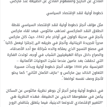
المادي عن التأريخ والمفهوم المادي عن الطبيعة عند ماركس.
خطوط أولية لنقد الإقتصاد السياسي
مثل مؤلف أنجلز خطوط أولية لنقد الإقتصاد السياسي نقطة
انطلاق النقد الماركسي لمذهب مالثوس. فبعد لقاء ماركس
بأنجلز في مدينة كولون في أواخر عام 1842، حيث كان ماركس
محرراً للجريدة الرينانية، وأنجلز في طريقه الى إنجلترا ليعمل كاتبا ً
في مصنع النسيج الذي يملكه والده شراكة مع أحد الأصدقاء،
والصراع داخل حركة الهيغيليين الشباب في أوجه، تولدت الفكرة
التي تحققت بعد عامين عندما نشرت الحوليات الألمانية –
الفرنسية عام 1844 مؤلف أنجلز خطوط أولية وبدأت مسيرة
التعاون الخالد بين ماركس و “عازف الكمان الثاني” كما يحلو
لأنجلز وصف نفسه تواضعا ً.
في خطوط أولية وضح أنجلز أن جوهر نظرية مالثوس عن السكان
يكمن في مفهومها الديني عن الطبيعة. فهذه النظرية هي
“التعبير الإقتصادي للدوغما الدينية، فيما يتعلق بتناقض الروح