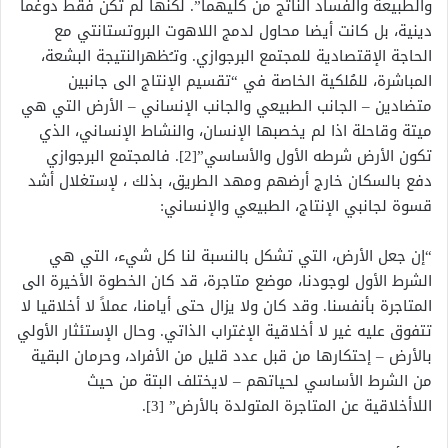
والطبيعة والفساد الناتج من كليهما”. لكنها لم تكن فقط دوغما
دينية، بل كانت أيضا محاول لدمج اللاهوت البروتستانتي مع
الحاجة الإقتصادية للمجتمع البرجوازي. وتـُظهرالنتيجة البشعة،
المباشرة، للمُلكية الخاصة في “تقسيم الإنتاج الى جانبين
متضادين – الجانب الطبيعي والجانب الإنساني – الأرض التي هي
ميتة وقاحلة اذا لم يخصبها الإنسان، والنشاط الإنساني، الذي
تكون الأرض شرطه الأول والأساسي”[2]. فالمجتمع البرجوازي
دفع بالسكان خارج أرضهم ومهد الطريق، بذلك ، لإستغلال أشد
قسوة لجانبي الإنتاج، الطبيعي والإنساني:
“إن جعل الأرض، التي تشكل بالنسبة لنا كل شيء، التي هي
الشرط الأول لوجودنا، موضع متاجرة، قد كان الخطوة الأخيرة الى
المتاجرة بأنفسنا. وقد كان ولا يزال حتى أيامنا، عملاً لا أخلاقيا لا
تتفوق عليه غير لا أخلاقية الإغتراب الذاتي. وحال الإستئثار الأولي
بالأرض – إحتكارها من قبل عدد قليل من الأفراد، وحرمان البقية
من الشرط الأساسي لحياتهم – لايختلف البتة من حيث
اللاأخلاقية عن المتاجرة المتولدة بالأرض” [3].