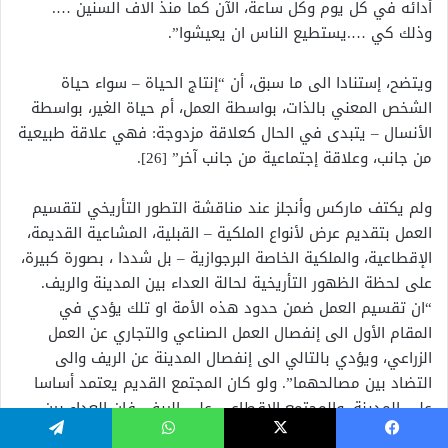
أدائه في كل يوم وكل ساعة، الآن كما منذ الاف السنين ….
وذلك كي ….يستطيع الناس ان يعيشوا”.
ويتضح، إستنادا الى ما سبق، أن “إنتاج الحياة – سواء حياة
الشخص المعني بالذات، بواسطة العمل، أم حياة الغير، بواسطة
الأنسال – يتبدى في الحال كعلاقة مزدوجة: فهي علاقة طبيعية
من جانب، وعلاقة إجتماعية من جانب آخر” [26].
ولم يكتف ماركس وأنجلز عند مناقشة التطور التأريخي لتقسيم
العمل بتقديم عرض لأنواع الملكية – القبلية، المشاعية القديمة،
الإقطاعية، والملكية الخاصة البرجوازية – بل شددا ، بصورة كبيرة،
على لحظة الظهور التأريخية لحالة العداء بين المدينة والريف.
“ان تقسيم العمل ضمن حدود هذه الأمة او تلك يؤدي في
المقام الأول الى إنفصال العمل الصناعي والتجاري عن العمل
الزراعي، ويؤدي بالتالي الى إنفصال المدينة عن الريف والى
التضاد بين مصالحهما”. ولو كان المجتمع القديم يعتمد أساسا
على المدينة، والمجتمع الإقطاعي على الريف، فإن العداء بين
المدينة والريف يصل ذروته فقط في ظل الرأسمالية “ان أكبر
فيسبوك
‫X
واتساب
تيلقرام