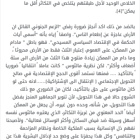
الخلاص الوحيد لأجل طبقتهم يتلخص في التكاثر أقل ما
يمكن”[4].
بالضد من ذلك اكد أنجلز ضرورة رفض “الزعم الجنوني القائل ان
الأرض عاجزة عن إطعام الناس”. واصفا ً إياه بأنه “أسمى آيات
الحكمة في الإقتصاد السياسي المسيحي”. فهو باطل ” مادام
من الممكن، على العموم، إعتبار الثلث فقط من الأرض محروثا ً،
وما دام من الممكن زيادة منتوج هذا الثلث من الأرض الى ستة
أضعاف وأكثر”. لكن نظرية مالثوس ” كانت عاملا ً انتقاليا ً ضروريا
ً بالتأكيد …. فمنها نستمد أقوى الحجج الإقتصادية في صالح
التحويل الإجتماعي [ الإنتقال الى الإشتراكية]……لانه حتى لو
كان مالثوس على حق بالتأكيد، لكان من الضروري مع ذلك
الشروع حالا في هذا التحويل، لأن تنوير الجماهير المنجز بفضل
هذا التحويل، من شأنه، وحده دون غيره، أن يجعل من الممكن
أيضا ً الحد المعنوي من غريزة التكاثر، الذي يعتبره مالثوس نفسه
أسهل وسيلة ضد فيض السكان وأكثر الوسائل فعالية”. ولأصبحنا
نفهم ذل الإنسانية بسبب الملكية الخاصة ونظام المزاحمة
والتنافس” وكل هذا يحفزنا على وضع حد لإذلال البشرية هذا عن