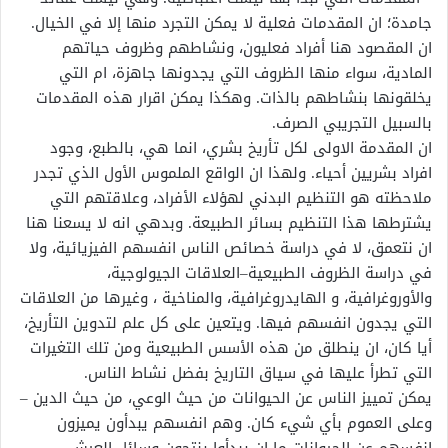
جامدة؛ ان المقدمات فعلية لا يمكن التجرد منها إلا في الخيال.
ان المقصود هنا أفراد فعليون، ونشاطهم وظروف حياتهم
المادية، سواء منها الظروف التي يجدونها جاهزة، ام التي
يخلقونها بنشاطهم بالذات. وهكذا يمكن اقرار هذه المقدمات
بالسبيل التجريبي الصرف.
ان المقدمة الاولى لكل تأريخ بشري، انما هي، بالطبع، وجود
افراد بشريين أحياء. ولهذا ان الواقع الملموس الأول الذي تجدر
ملاحظته هو التنظيم البدني لهؤلاء الأفراد، وعلاقتهم التي
يشترطها هذا التنظيم بسائر الطبيعة. وبدهي انه لا يسعنا هنا
ان نتعمق، لا في دراسة خصائص الناس انفسهم الفيزيائية، ولا
في دراسة الظروف الطبيعية–العلاقات الجيولوجية،
والأوروغرافية، و الهايدروغرافية، والمناخية ، وغيرها من العلاقات
التي يجدون انفسهم فيها. ويتعين على كل علم لتدوين التأريخ،
أيا كان، ان ينطلق من هذه الأسس الطبيعية ومن تلك التغيرات
التي تطرأ عليها في سياق التاريخ بفضل نشاط الناس.
يمكن تمييز الناس عن الحيوانات من حيث الوعي، من حيث الدين –
وعلى العموم بأي شيء كان. وهم انفسهم يبدأون يميزون