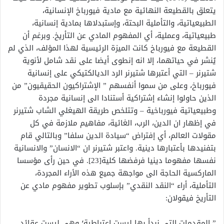
يتعلق بالقطيعة النهائية مع مادية فيورباخ الإنسانية،
الطبيعياتية، والتأملية البحتة، وإستبدلاها بمادية إنسانية،
طبيعياتية، وعملية، أي المفهوم المادي عن التأريخ. وبرغم أن
القطيعة مع فيورباخ كانت الميزة الرئيسية لهذا المؤلف، الذي لم
يُنشر في حياتهما، إلا انه إنطوى أيضا على نقد شامل لأنوية
شتيرنر – التي أعتبرها شتيرنر الرد الديالكتيكي على إنسانية
فيورباخ، وعلى من سموا أنفسهم ” الإشتراكيون الحقيقيون” من
الذين حاولوا إنشاء إشتراكية أستنادا الى إنسانية مجردة
وطبيعياتية فيورباخية – وتتلخص طريقة الهيغلي الشاب شتيرنر
في إظهار ان الدين، الرب، الغائية، مفاهيم ملازمة في كل
مقولات العالم، أي إفتراض “سيادة الدين سلفا” وبالتالي قام
بتفنيدها بأعتبارها دينية. واعتبر شتيرنر ان “الانسان” والانسانية
نفسها مفهوما دينيا فرفضها كلية[23]. في حين رأى مؤسسا
الماركسية الحاجة الى مواجهة جميع هذه الأراء المجردة،
التأملية، أراء “النقد النقدي” بإسلوب تطوير مفهوم مادي عن
التأريخ فيقولان:
” المقدمات التي نبدأ بها ليست اعتباطية؛ وهي ليست عقائد