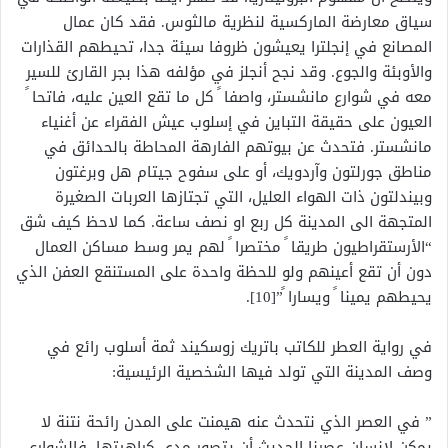
سياق معارضة الماركسية لنظرية مالثوس. فقد كان عمال
المصانع في إنجلترا يعيشون ظروفا سيئة جدا، تحيطهم القذارات
والأوبئة والجوع. وقد نجح أنجلز في مؤلفه هذا بجر القارئ للسير
معه في شوارع مانشستر، واصفا ً كل ما تقع العين عليه، فاتحا ً
العيون على حقيقة التباين في إسلوب عيش الفقراء عن أغنياء
مانشستر. فتحدث عن بيوتهم الفارهة المحاطة بالحدائق في
مناطق جورلتون وآردويك، أو على سفوح جيتام هل وبرغتون
وبيندلتون ذات الهواء العليل، التي تجتازها العربات الصغيرة
المتجهة الى المدينة كل ربع او نصف ساعة. كما لاحظ كيف شق
“الأرستقراطيون طريقا ً مختصرا ً لهم يمر وسط مساكن العمال
دون أن تقع أعينهم ولو للحظة واحدة على المستنقع العفن الذي
يحيطهم يمينا ً ويسارا ً”[10].
في رواية العطر للكاتب باتريك زوسكيند ثمة أسلوب رائع في
وصف المدينة التي تولد فيها الشخصية الرئيسية:
” في العصر الذي نتحدث عنه هيمنت على المدن رائحة نتنة لا
يمكن لإنسان عصرنا الحديث أن يتصور مدى كراهيتها. فالشوارع