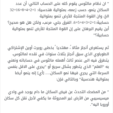
” ان نظام مالثوس يقوم كله على الحساب التالي: أن عدد
السكان ينمو، حسب زعمه، بمتوالية هندسية: 1+2+4+8+16+32
الخ، وان القوة المنتجة للأرض تنمو بمتوالية
حسابية:1+2+3+4+5+6. الفرق جلي، مرعب، ولكن هل هو صحيح؟
أين يقيم البرهان على إن القوة المنتجة للأرض تنمو بمتوالية
حسابية؟”
ثم يستعرض أنجلز مثالا ً، مهتديا ً بخطى روبرت أوين الإشتراكي
الطوباوي الذي سبق أنجلز بثلاث سنوات في نقده لمالثوس،
يتطرق فيه الى عنصر ثالث أهمله مالثوس في حساباته ونعني
به “العلم” الذي يتطور بشكل سريع أو “يجري على الاقل بنفس
السرعة التي يجري فيها نمو السكان…. [أي] إنه ينمو أيضا
بمتوالية هندسية” وبالتالي فإن:
” من المضحك التحدث عن فيض السكان ما دام يوجد في وادي
ميسيسيبي من الأرض غير المحروثة ما يكفي لأجل نقل كل سكان
أوروبا اليه”.