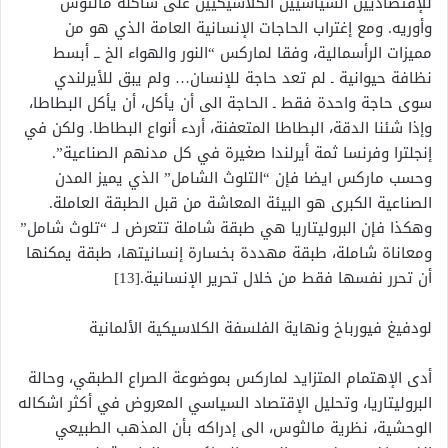
للإقتصاديين السياسيين الكلاسيكيين على شاكلة مالثوس
وأوريه. ومع إغتراب الحاجات الإنسانية العامة الذي هو من
مميزات الرأسمالية، وفقا لماركس “النور والهواء الخ ــ أبسط
نظافة حيوانية ـ لم تعد حاجة للإنسان… ولم يبق للأيرلندي
سوى حاجة واحدة فقط ـ الحاجة الى أن يأكل، أن يأكل البطاطا،
وإذا شئنا الدقة، البطاطا المتعفنة، أردء أنواع البطاطا. ولكن في
إنجلترا وفرنسا ثمة أيرلندا صغيرة في كل مدنهم الصناعية”.
وحسب ماركس ايضا فإن “التلوث الشامل” الذي يميز المدن
الصناعية الكبرى هو البيئة المعاشة من قبل الطبقة العاملة.
وهكذا فإن البروليتاريا هي طبقة شاملة تتعرض لـ “تلوث شامل”
ومعاناة شاملة، طبقة مهددة بخسارة إنسانيتها، طبقة يمكنها
أن تحرر نفسها فقط من خلال تحرير الإنسانية.[13]
لودفيغ فيورباخ ونهاية الفلسفة الكلاسيكية الألمانية
أدى الإهتمام المتزايد لماركس بموضوعة الصراع الطبقي، وحالة
البروليتاريا، وتحليل الإقتصاد السياسي المعروض في أكثر اشكاله
الوحشية، نظرية مالثوس، الى إدراكه بأن المذهب الطبيعي