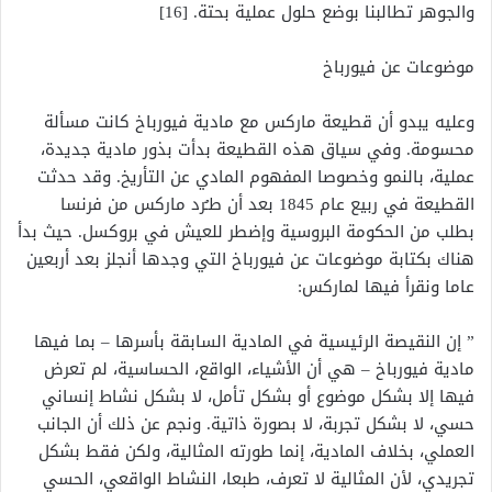
والجوهر تطالبنا بوضع حلول عملية بحتة. [16]
موضوعات عن فيورباخ
وعليه يبدو أن قطيعة ماركس مع مادية فيورباخ كانت مسألة
محسومة. وفي سياق هذه القطيعة بدأت بذور مادية جديدة،
عملية، بالنمو وخصوصا المفهوم المادي عن التأريخ. وقد حدثت
القطيعة في ربيع عام 1845 بعد أن طـُرد ماركس من فرنسا
بطلب من الحكومة البروسية وإضطر للعيش في بروكسل. حيث بدأ
هناك بكتابة موضوعات عن فيورباخ التي وجدها أنجلز بعد أربعين
عاما ونقرأ فيها لماركس:
” إن النقيصة الرئيسية في المادية السابقة بأسرها – بما فيها
مادية فيورباخ – هي أن الأشياء، الواقع، الحساسية، لم تعرض
فيها إلا بشكل موضوع أو بشكل تأمل، لا بشكل نشاط إنساني
حسي، لا بشكل تجربة، لا بصورة ذاتية. ونجم عن ذلك أن الجانب
العملي، بخلاف المادية، إنما طورته المثالية، ولكن فقط بشكل
تجريدي، لأن المثالية لا تعرف، طبعا، النشاط الواقعي، الحسي