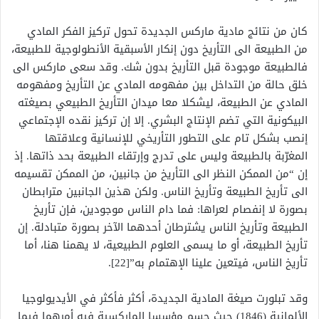
كان من نتائج مادية ماركس الجديدة تحول تركيز الفكر المادي
من الطبيعة الى التأريخ دون إنكار الأسبقية الأنطولوجية للطبيعة،
فالطبيعة موجودة قبل التأريخ بدون شك. وقد سعى ماركس الى
خلق حالة من التداخل بين مفهومه المادي عن التأريخ ومفهومه
المادي عن الطبيعة، ليشكلا معا ميدان التأريخ الطبيعي بصيغته
البيكونية التي تضم الإنتاج البشري. إلا إن تركيز نقده الإجتماعي
إنصب بشكل تام على التطور التأريخي للإنسانية وعلاقتها
المغرّبة بالطبيعة وليس على تدرج وإرتقاء الطبيعة بحد ذاتها. إذ
إن “من الممكن النظر الى التأريخ من جانبين، من الممكن تقسيمه
الى تأريخ الطبيعة وتأريخ الناس. ولكن هذين الجانبين مترابطان
بصورة لا إنفصام لعراها: فما دام الناس موجودين، فإن تأريخ
الطبيعة وتأريخ الناس يشترطان أحدهما الآخر بصورة متبادلة. إن
تأريخ الطبيعة، أو ما يسمى العلوم الطبيعية، لا يهمنا هنا، أما
تأريخ الناس، فيتعين علينا الإهتمام به”[22].
وقد تبلورت صيغة المادية الجديدة، أكثر فأكثر في الأيديولوجيا
الألمانية (1846) حيث حسم مؤسسا الماركسية فيه أمرهما فيما