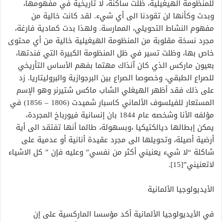
للمنظومة الهيغيلية، ظلت ساكنة، لا تأريخية في مفهومها،
وبدت وكأنها لن تقودنا الى أي شيء. لقد كانت خالية من
مفهوم النشاط التحويلي، الممارسة. ولهذا بدت كمادية فارغة،
مجرد نسخة مقلوبة من المنظومة الهيغيلية خالية من أي محتوى
خاص بها، وظلت تسير في ظل المنظومة الكبيرة التي فندتها،
بعيون ماركس الذي كان آنذاك مهتما بفهم الأساس التأريخي
للصراع الطبقي، وخصوصا الصراع بين البرجوازية والبروليتاريا. زد
على ذلك فقد أظهر الهيغلي الشاب ماكس شتيرنر وهو الإسم
المستعار للفيلسوف الألماني كاسبار شميدت (1806 – 1856) في
مؤلفه الأنا وشخصه عام 1844 بان إنسانية فيورباخ المجردة،
يمكن إبطالها ديالكتيكيا ،وبسهولة، طالما أنها تفتقد الى أية
أرضية أصيلة، وتحويلها الى مجرد عقيدة أنانية أو عدمية على
شاكلة “لا شيء يعنيني أكثر من نفسي” وعليه فإن ” كل الاشياء
لاتعنيني”[15].
الأيديولوجيا الألمانية
في الأيديولوجيا الألمانية أكد مؤسسا الماركسية على إن