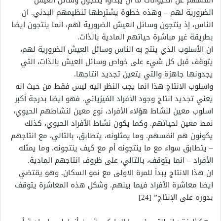
انفسهم عن الحيوانات ما ان يبدأوا ينتجون وسائل العيش
الضرورية لهم – وهذه خطوة يشترطها تنظيمهم البدني. ان
الناس، إذ ينتجون وسائل العيش الضرورية لهم، انما ينتجون ايضا
بطريقة غير مباشرة حياتهم المادية بالذات.
ان الأسلوب الذي ينتج به الناس وسائل العيش الضرورية لهم،
يتوقف قبل كل شيء على خواص وسائل العيش بالذات، التي
يجدونها جاهزة والتي يتعين تجديد انتاجها.
واسلوب الانتاج هذا انما يجب النظر اليه ليس فقط من حيث انه
يعني تجديد انتاج وجود الأفراد الفيزيائي. فهو ايضا بدرجة أكبر
اسلوب معين لنشاط هؤلاء الأفراد، نوع معين لنشاطهم الحيوي،
نمط معين لحياتهم. وكما يكون نشاط الأفراد الحيوي، كذلك
يكونون هم انفسهم. وما يمثلونه، يتطابق، بالتالي، مع انتاجهم
– يتطابق سواء مع ما ينتجونه أم مع كيف ينتجونه. وما يمثله
الأفراد – انما يتوقف، بالتالي، على ظروف انتاجهم المادية.
ان هذا الانتاج يبدأ للمرة الاولى مع نمو السكان. وهو يقتضي
ايضا معاشرة الأفراد فيما بينهم. وشكل هذه المعاشرة يتوقف
بدوره على الإنتاج” [24]