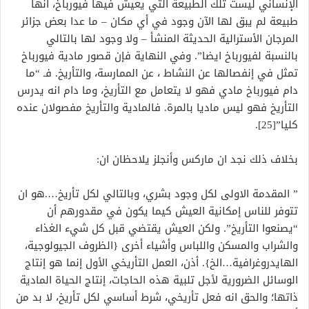
الإنساني ليست تلك الطبيعة التي يعيش فيها فيورباخ، انها
طبيعة لم يبق لها الآن وجود في أي مكان – ما عدا بعض جزائر
المرجان الأسترالية الحديثة المنشأ – ولا وجود لها بالتالي
بالنسبة لفيورباخ ايضا”. وفي النهاية فإن قصور مادية فيورباخ
تمثل في إنفصالها عن النشاط ، عن الممارسة، والتأريخ. فـ “ما
دام فيورباخ مادي فهو لا يتعامل مع التأريخ، وما دام انه يدرس
التأريخ فهو ليس ماديا بالمرة. فالمادية والتأريخ مفصولان عنده
كليا”[25].
بخلاف ذلك نجد ان ماركس وأنجلز يلاحظان ان:
” المقدمة الاولى لكل وجود بشري، وبالتالي لكل تأريخ….هو ان
تتوفر للناس إمكانية العيش كيما يكون في مقدورهم أن
“يصنعوا التأريخ”. ولكن العيش يقتضي قبل كل شيء الغذاء
والشراب والمسكن واللباس وأشياء أخرى {الظروف الجيولوجية،
الهايدروغرافية…الخ}. أذن، العمل التأريخي الأول إنما هو إنتاج
الوسائل الضرورية لأجل تلبية هذه الحاجات، إنتاج الحياة المادية
ذاتها؛ والحق انه فعل تأريخي، شرط أساسي لكل تأريخ، لا بد من