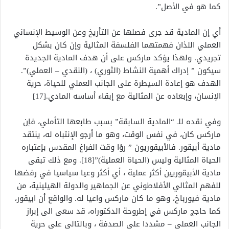
كما هو في الأصل”.
أي إن المادية قد جرى فصلها عن التأريخ وعن الوسيط الإنساني
العملي اللذان فهمتهما الفلسفة المثالية وإن كان بشكل
تجريدي. ولهذا يؤكد ماركس على أن هدف المادية الجديدة
سيكون ” إدراك أهمية النشاط (الثوري) ، (النقدي – العملي)”.
الهدف هو إعادة السيطرة على الجانب العملي للحياة، حرية
الإنسان، وإبعاده عن المثالية مع إبقاء أساسه المادي.[17]
وفي نقده للـ “المادية السابقة” بسبب طابعها التأملي، فإن
ماركس كان، في نفس الوقت، وهو ما أرجو الإنتباه له، ينتقد
مادية أبيقور. فالأبيقوريون ” رؤا وقت الفراغ المقدس بإعتباره
الحياة المثالية وليس (الحياة العملية)”[18]. ومع ذلك تبقى
مادية الأبيقوريين أكثر عملية ، أي أكثر وعيا سياسيا في رفضها
للفهم المثالي الأفلاطوني عن الجماهير والدولة الهيلينية، من
مادية فيورباخ، وهو ما كان ماركس واعيا له. والواقع أن ابيقور،
كما حاجج ماركس في إطروحة الدكتوراه، قد سعى الى إبراز
الجانب العملي – مشددا على الصدفة ، وبالتالي على حرية