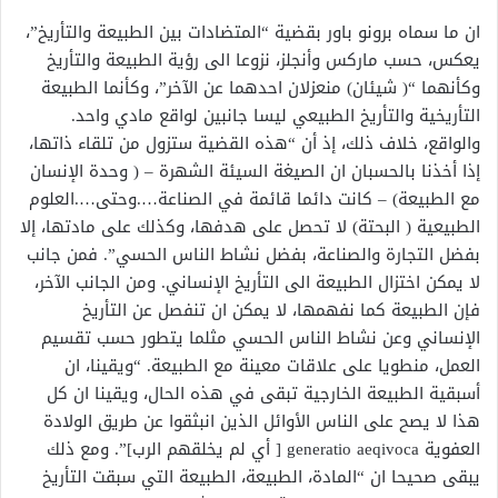
ان ما سماه برونو باور بقضية “المتضادات بين الطبيعة والتأريخ”،
يعكس، حسب ماركس وأنجلز، نزوعا الى رؤية الطبيعة والتأريخ
وكأنهما “( شيئان) منعزلان احدهما عن الآخر”، وكأنما الطبيعة
التأريخية والتأريخ الطبيعي ليسا جانبين لواقع مادي واحد.
والواقع، خلاف ذلك، إذ أن “هذه القضية ستزول من تلقاء ذاتها،
إذا أخذنا بالحسبان ان الصيغة السيئة الشهرة – ( وحدة الإنسان
مع الطبيعة) – كانت دائما قائمة في الصناعة….وحتى….العلوم
الطبيعية ( البحتة) لا تحصل على هدفها، وكذلك على مادتها، إلا
بفضل التجارة والصناعة، بفضل نشاط الناس الحسي”. فمن جانب
لا يمكن اختزال الطبيعة الى التأريخ الإنساني. ومن الجانب الآخر،
فإن الطبيعة كما نفهمها، لا يمكن ان تنفصل عن التأريخ
الإنساني وعن نشاط الناس الحسي مثلما يتطور حسب تقسيم
العمل، منطويا على علاقات معينة مع الطبيعة. “ويقينا، ان
أسبقية الطبيعة الخارجية تبقى في هذه الحال، ويقينا ان كل
هذا لا يصح على الناس الأوائل الذين انبثقوا عن طريق الولادة
العفوية generatio aeqivoca [ أي لم يخلقهم الرب]”. ومع ذلك
يبقى صحيحا ان “المادة، الطبيعة، الطبيعة التي سبقت التأريخ