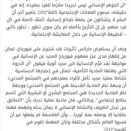
“أن الجوهر الإنساني ليس تجريدا ملازما للفرد بمفرده. إنه في
حقيقته، مجموع العلاقات الإجتماعية كافة”[20]. بتعبير آخر، أن
البشر لا يتشكلون من بضعة طبائع إنسانية، ثابتة، كامنة في كل
فرد منهم، بل إن التأريخ بأكمله لم يكن سوى تطور – تطور ذاتي
– للطبيعة الإنسانية من خلال المعايشة الإجتماعية.
وبعد أن يستعرض ماركس تأثيرات نقد شتيرنر على فيورباخ، تمكن
من إظهار مدى عجز مفهوم فيورباخ المجرد عن الإنسانية في
مواجهة نقد قزّم الإنسانية الى مجرد أنوية فيقول “أن الذروة
التي بلغتها المادية التأملية، تتمثل في إعتبارها الحساسية
نشاطا عمليا، مجرد تأمل لأفراد بمفردهم في (المجتمع المدني).
أن وجهة نظر المادية القديمة هي المجتمع (المدني) ووجهة
نظر المادية الجديدة هي المجتمع البشري أو البشرية التي تتسم
بطابع إجتماعي”. وبالتالي، فان مادية عملية تدرك بأن “التطابق
بين تبدل الظروف والنشاط الإنساني لا يمكن بحثه وفهمه فهما
عقلانيا إلا بوصفه عملا ثوريا…..وأن الفلاسفة لم يفعلوا غير أن
فسروا العالم بأشكال مختلفة ولكن المهمة تقوم في
تغييره”[21].