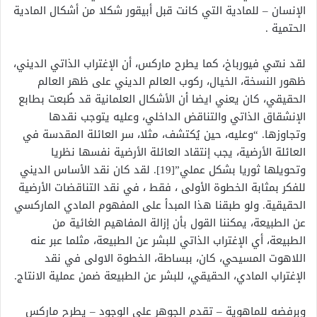
الإنسان – للمادية التي كانت قبل أبيقور شكلا من أشكال المادية
الحتمية .
لقد نسّي فيورباخ، كما يطرح ماركس، أن الإغتراب الذاتي الديني،
ظهور النسخة، الخيال، ركوب العالم الديني على ظهر العالم
الحقيقي، كان يعني ايضا أن الأشكال العلمانية قد طُبعت بطابع
الإنشقاق الذاتي والتناقض الداخلي، وعليه يتوجب نقدها
وتجاوزها. “وعليه، حين يُكتشف، مثلا، سر العائلة المقدسة في
العائلة الأرضية، يجب إنتقاد العائلة الأرضية نفسها نظريا
وتحويلها ثوريا بشكل عملي”[19]. لقد كان نقد الأساس الديني
للفكر بمثابة الخطوة الأولى ، فقط ، في نقد التناقضات الأرضية
الحقيقية. ولو طبقنا هذا المبدأ على المفهوم المادي الماركسي
عن الطبيعة، يمكننا القول بأن إزالة المفاهيم الغائية من
الطبيعة، أي الإغتراب الذاتي للبشر عن الطبيعة، مثلما عبر عنه
اللاهوت المسيحي، كان، ببساطة، الخطوة الاولى في نقد
الإغتراب المادي، الحقيقي، للبشر عن الطبيعة ضمن عملية الانتاج.
وبرفضه للماهوية – تقدم الجوهر على الوجود – يطرح ماركس