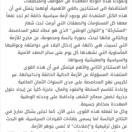
وتقودنا هذه اللوحة المعقدة من المواقف والمنطلقات
المتناقضة الى استنتاجين بالغي الأهمية، أولهما يتمثل في أن
هذه الكتل المتنفذة تقر بوجود أزمة سياسية خانقة لم تجد نفعاً
معها كل المساومات والصفقات التي أبرمت تحت شعار
“المشاركة” و”التوازن الوطني” الذي هو غطاء لنهج المحاصصة.
وبالتالي فانها تبحث، بصورة يائسة ومحمومة، عن مخرج للأزمة
التي تسببت، هي ذاتها، في إدخال البلاد في دوامتها، وعواقبها
المأساوية التي نشهدها كل يوم على سائر الصعد الأمنية
والسياسية والمعيشية وسواها.
أما الاستنتاج الثاني والأهم فيتمثل في أن هذه القوى
المتنفذة، المسؤولة عن الأزمة الحالية الخانقة وتداعياتها، عبر
تكريس نهج المحاصصة على مدى السنوات الثمان الماضية
وإعادة تقاسم السلطة والنفوذ والمال، عاجزة كلياً عن إيجاد حلول
جذرية تضمن مصالح الشعب وتحافظ على وحدته الوطنية
المهددة بمخاطر جسيمة.
وكل ما تفعله هذه القوى، حتى الآن، كما تجلى بشكل صارخ في
النتائج البائسة لما يسمى بلقاءات القيادات السياسية، هو البحث
عن حلول ترقيعية و”إصلاحات” لا تمس جوهر الأزمة.