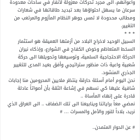
وأعوانهم، الى مجرد تحركات معزولة لأنفار في ساحات معدودة
سرعان ما يسهل احتواؤها بعد تبديد طاقاتها في شعارات
ومطالب محدودة لا تمس جوهر النظام المأزوم والمرتعب من
التغيير.
* * *
السبيل الوحيد لاخراج البلاد من أزمتها العميقة هو استثمار
السخط المتعاظم وخوض الكفاح في الشوارع، وإذكاء نيران
الحركة الاحتجاجية السلمية، وتوسيعها وتحويلها الى حركة
شعبية واعية ذات منظور ستراتيجي وأفق بعيد المدى للتغيير
الجذري المنشود.
نحن اليوم أمام أسئلة حارقة ينتظر ملايين المحرومين منا إجابات
شافية عليها كي نسهم في إشاعة الثقة بأن أصواتاً عادلة
قادرة على إنهاء المأساة ..
نمضي معاً براياتنا وينابيعنا الى تلك الضفاف .. الى العراق الذي
نريد، بلاداً للنور والأمل والمسرات … #
# عن الحوار المتمدن..