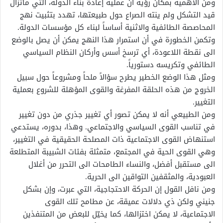
ومن الأهمية بمكان رؤية أن عملية إعادة بناء الدولة، التي ماتزال
قيد التشكل ولم ينته الصراع حول طبيعتها، تهدد بتثبيت نهج
المحاصصة الطائفية والاثنية أساساً لبناء كل مؤسسات الدولة.
وتكمن الخطورة في أن استمرار هذا النهج يمكن أن يصل بالوضع
الى نقطة اللاعودة، أي ترسخ أسس وأركان النظام السياسي
الطائفي وتكريسه دستورياً.
ومثل هذا الوضع الخطير يطرح سؤالاً ملحاً ومشروعاً حول سبيل
الخروج من هذه الحلقة المفرغة والقوى المؤهلة للشروع بعملية
التغيير.
ومن الطبيعي أنه لا يمكن تصور أي تغيير جذري من دون تغيير
في تناسب القوى السياسي والاجتماعي. وهذا، بدوره، يستدعي
استنهاض القوى الاجتماعية ذات المصلحة الحقيقية في التغيير،
وهي القوى الحية في المجتمع، متمثلة بفئات الشبيبة المتطلعة
الى مستقبل أفضل، والنساء الطامحات الى التحرر من أغلال
العبودية، والمثقفين التواقين الى الحرية.
ومن نافل القول إن الحركة الاحتجاجية، التي عبرت، وإن بشكل
جنيني ولكن ذي دلالات عميقة، عن مطامح تلك القوى
الاجتماعية، لا يمكن اختزالها، كما يخيّل للبعض من المتنفذين