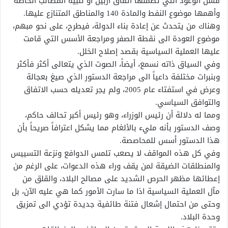
فشل الوعود التي تضمنها اتفاق أربيل أو تلبية المطالب الخاصة
وأهمها موضوع النفط والمادة 140 والمناطق المتنازع عليها.
وهناك من يتحدث عن إعادة بناء الدولة، فيطرح، على نحو مبهم،
موضوع العودة الى نقطة الصفر ومراجعة الأسس التي قامت
عليها العملية السياسية بقصد إصلاح الخلل.
وفي السياق ذاته نسمع، أيضاً، الصوت الذي يتعالى أكثر فأكثر
وبنبرات مختلفة داعياً الى مراجعة الدستور الذي صيغ بعجالة
وعرض في استفتاء عام 2005، ولم يجر تعديله حسب الاتفاق
والتوافق السياسي.
ومما له دلالة أن رئيس الوزراء، وهو رئيس أكبر تحالف حاكم،
وصف الدستور بأنه مليء بالألغام مما يشكل اعترافاً صريحاً بأن
هذا الدستور أسس للمحاصصة.
وفي كل هذه المواقف لا يصعب تلمس الدوافع ونزعة التسييس
والمنطلقات الضيقة لمن يقف وراء هذه الدعوات، على الرغم من
إعطائها مظهر الحرص الشديد على مصالح البلاد، والقلق من
مآل العملية السياسية اذا ما سارت الأمور كما هي عليه الآن، بل
وحتى من احتمال إشعال فتنة طائفية جديدة تؤدي الى تمزيق
وحدة البلاد.