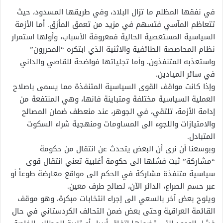
في نفقها المظلم ما تزال البلاد، وفي طريقها المسدود، حيث
تتعاظم المآسي فتسهم في مزيد من تعمق المأزق. أما الأزمة
السياسية المستعصية الحالية فمعروفة الأسباب، وأولها استمرار
نظام المحاصصة الطائفية والاثنية الذي ابتكره “المحررون”
واستعذبه المتنفذون. وأما تجلياتها فواضحة للقاصي والداني
في سائر الميادين.
وإذا كانت مواقف القوى السياسية المتنفذة مما يسمى باصلاح
العملية السياسية مختلفة ومتباينة فانها، وهي المنتفعة من
إدامة الأزمة، تلتقي، في الجوهر، عند منعطف ضمان المصالح
والامتيازات واللجوء الى المساومات ومنهجية شراء السكوت
المتبادل.
وبوسعنا أن نرى أن البعض يتحدث عن انتقال من حكومة
“مشاركة” ثبت فشلها الى حكومة أغلبية تعني انتقال قوى
سياسية متنفذة مشاركة في الحكم الى مواقع معارضة طوعاً أو
عبر حسم الصراع، الدائر الآن، لصالح طرف معين.
ويلوح بعض آخر بالسعي الى إجراء انتخابات مبكرة، وهو موقف
القائمة العراقية وحتى بعض ضمن التحالف الكردستاني في حال