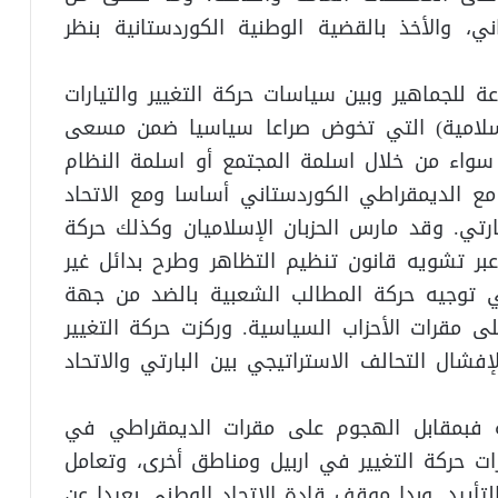
 والأخذ بالقضية الوطنية الكوردستانية بنظر
ة للجماهير وبين سياسات حركة التغيير والتيارات
الإسلامية) التي تخوض صراعا سياسيا ضمن مسعى
ي سواء من خلال اسلمة المجتمع أو اسلمة النظام
مع الديمقراطي الكوردستاني أساسا ومع الاتحاد
رتي. وقد مارس الحزبان الإسلاميان وكذلك حركة
عبر تشويه قانون تنظيم التظاهر وطرح بدائل غير
 توجيه حركة المطالب الشعبية بالضد من جهة
مقرات الأحزاب السياسية. وركزت حركة التغيير
شال التحالف الاستراتيجي بين البارتي والاتحاد
لية فبمقابل الهجوم على مقرات الديمقراطي في
رات حركة التغيير في اربيل ومناطق أخرى، وتعامل
لتأييد. وبدا موقف قادة الاتحاد الوطني بعيدا عن