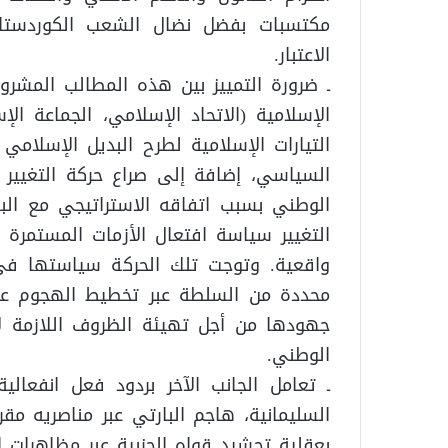
مكتسبات بفضل نضال الشعب الكوردستاني،
الاعتبار.
ـ ضرورة التمييز بين هذه المطالب المشروع
الإسلامية (الاتحاد الإسلامي، الجماعة 
التيارات الإسلامية لطرح البديل الإسلام
السياسي، إضافة إلى صراع حركة التغيير 
الوطني بسبب اتفاقه الاستراتيجي مع البا
التغيير سياسة افتعال الأزمات المستمرة 
واقعية. وتوجت تلك الحركة سياستها في
محددة من السلطة عبر تخطيط الهجوم على 
جهودها من أجل تهيئة الظروف اللازمة لإف
الوطني.
ـ تعامل الجانب الآخر بردود فعل انفعا
السليمانية، هاجم البارتي عبر مناصريه مق
بعقلية تحشيد قواه الحزبية عبر مظاهرات ا