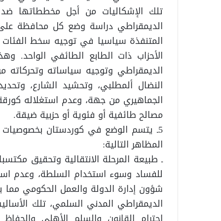
تلك الإشكاليات من أجل مخططاتها ضد ا
الديمقراطي دراسة وضع كل محافظة عل
المتنفذة سياسيا في توجيه سخط الفئات ا
الأحزاب ذات الطابع الطائفي الواحد. وهذ
الديمقراطي وتوجيه سياساته وتحركاته من 
النضال ألمطلبي، وتحشيد الشارع، وتحديد
الجماهيري من جهة، وعدم استغلاله كورقة
مصالح طائفية أو فئوية أو حزبية ضيقة.
5ـ يتسم الوضع في كوردستان بخصوصيات ت
المظاهر التالية:
ـ طبيعة المرحلة الانتقالية وتحقيق مكتسب
للفساد وسوء استخدام السلطة، وعدم استكم
شؤون إدارة الدولة والعمل الحكومي مما يو
الديمقراطي المدني السلمي، تلك الأساليب
احترام القانون والسلم الأهلي والحفاظ