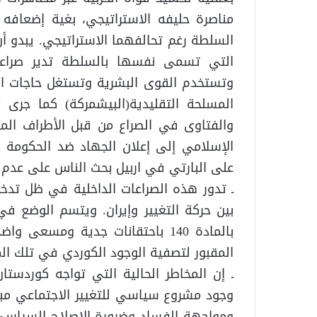
مناصرة حليفه الاستراتيجي، بغية إضعافه
السلطة رغم تحالفهما الاستراتيجي. يبدو 
التي تسمى نفسها بالسلطة تدير صراعات
وتستخدم القوى البشرية وتستغل حاجات الجم
المسلحة التقليدية(البيشمركة) كما جرى أ
والفتاوى في الصراع من قبل الأطراف المت
الإسلامي إلى إعلان الجهاد ضد الحكومة
على البارتي في اربيل بحث الناس على عدم 
ـ تدور هذه الصراعات الداخلية في ظل تدخل
بين حركة التغيير وإيران. ويتسم الوضع 
بالمادة 140 باحتقانات جدية ومسع
المقبور لتصفية الوجود الكوردي في تلك ال
ـ إن المخاطر الحالية التي تواجه كوردست
وجود مشروع سياسي للتغيير الاجتماعي م
ومواجهة الفساد وضرورة الإصلاح السياسي 