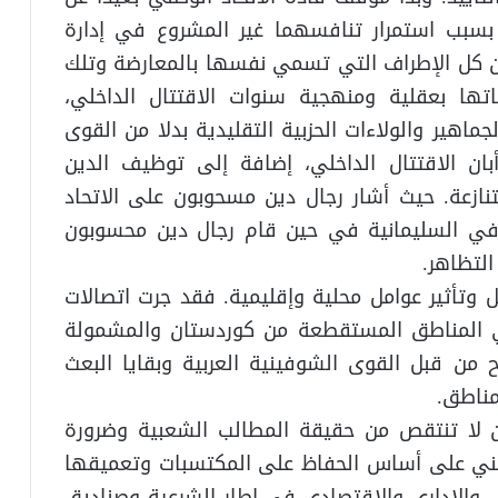
 بسبب استمرار تنافسهما غير المشروع في إدارة
أن كل الإطراف التي تسمي نفسها بالمعارضة وتلك
ها بعقلية ومنهجية سنوات الاقتتال الداخلي،
اهير والولاءات الحزبية التقليدية بدلا من القوى
بان الاقتتال الداخلي، إضافة إلى توظيف الدين
نازعة. حيث أشار رجال دين مسحوبون على الاتحاد
 في السليمانية في حين قام رجال دين محسوبون
التظاهر.
 وتأثير عوامل محلية وإقليمية. فقد جرت اتصالات
في المناطق المستقطعة من كوردستان والمشمولة
ى واضح من قبل القوى الشوفينية العربية وبقايا البعث
مناطق.
ان لا تنتقص من حقيقة المطالب الشعبية وضرورة
بني على أساس الحفاظ على المكتسبات وتعميقها
والإداري والاقتصادي في إطار الشرعية وصناديق