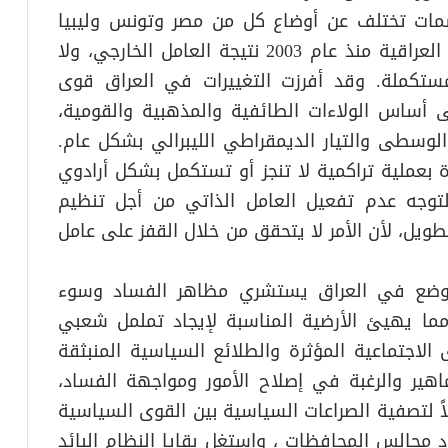
مات تختلف عن أوضاع كل من مصر وتونس وليبيا
واليمن. فقد جرى تغيير في طبيعة الدولة العراقية منذ عام 2003 نتيجة العامل الخارجي، ولا
مستكملة. وقد أفرزت التغييرات في العراق قوى
عد عام 2003 مصنفة على أساس الولاءات الطائفية والمذهبية والقومية،
سطى والتيار الديمقراطي الليبرالي بشكل عام.
ة بعملية تراكمية لا تنجز أو تستكمل بشكل أرادوي
لتوجه عدم تفعيل العامل الذاتي من أجل تنظيم
طويل، لأن الأمر لا يتحقق من خلال القفز على عامل
 الوضع في العراق يستشري مظاهر الفساد وسوء
مما يهيئ الأرضية المناسبة لإيجاد تململ شعبي
لاجتماعية المؤثرة والطلائع السياسية المنبثقة
ماهير والرغبة في إصلاح الأمور ومواجهة الفساد،
اً لتصفية الصراعات السياسية بين القوى السياسية
مجالس المحافظات ، واستغل بقايا النظام البائد