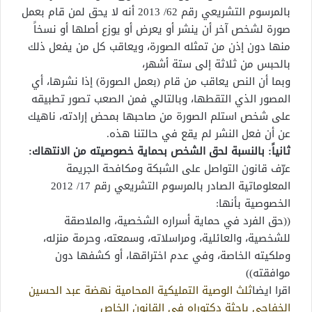
بالمرسوم التشريعي رقم 62/ 2013 أنه لا يحق لمن قام بعمل
صورة لشخص آخر أن ينشر أو يعرض أو يوزع أصلها أو نسخاً
منها دون إذن من تمثله الصورة، ويعاقب كل من يفعل ذلك
بالحبس من ثلاثة إلى ستة أشهر،
وبما أن النص يعاقب من قام (بعمل الصورة) إذا نشرها، أي
المصور الذي التقطها، وبالتالي فمن الصعب تصور تطبيقه
على شخص استلم الصورة من صاحبها بمحض إرادته، ناهيك
عن أن فعل النشر لم يقع في حالتنا هذه.
ثانياً: بالنسبة لحق الشخص بحماية خصوصيته من الانتهاك:
عرّف قانون التواصل على الشبكة ومكافحة الجريمة
المعلوماتية الصادر بالمرسوم التشريعي رقم 17/ 2012
الخصوصية بأنها:
((حق الفرد في حماية أسراره الشخصية، والملاصقة
للشخصية، والعائلية، ومراسلاته، وسمعته، وحرمة منزله،
وملكيته الخاصة، وفي عدم اختراقها، أو كشفها دون
موافقته))
اقرا ايضا
ثلث الوصية التمليكية المحامية نهضة عبد الحسين
الخفاجي باحثة دكتوراه في القانون الخاص