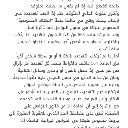
دائمة كقطع اليد، إذا لم يفعل ما يطلبه المتوعّد.
وتكون عقوبة الجاني المتوعّد أخف إذا انصب تهديده على
ارتكاب جنحة، وهي في حالتنا جنحة “انتهاك الخصوصية”
المنصوص عليها في قانون التواصل كما ذكرنا آنفاً،
وقد عاقبت المادة 563 من هذا القانون التهديد إذا ارتُكب
بالكتابة، أو بواسطة شخص آخر، بعقوبة لا تتجاوز الحبس
ستة أشهر،
أما إذا لم يُرتكب التهديد بالكتابة أو بواسطة شخص آخر،
فإن المادة 564 عاقبت بالغرامة فقط، كل تهديد آخر بإنزال
ضرر غير محق، إذا حصل بالقول أو بإحدى وسائل العلانية،
وكان من شأنه التأثير في نفس المجني عليه تأثيراً شديداً.
وعليه فإن عقوبة الشخص في الحالة موضوع السؤال
لارتكابه جرم التهديد، تتراوح بين الحبس ستة أشهر على
الأكثر، وبين الغرامة، حسب وسيلة التهديد المستخدمة.
مع الإشارة إلى أن المادة 28 من قانون التواصل على
الشبكة، تنص على مضاعفة الحد الأدنى للعقوبة المقررة لأي
جريمة منصوص عليها في القوانين الجزائية النافذة إذا
ارتكبت باستخدام الشبكة.