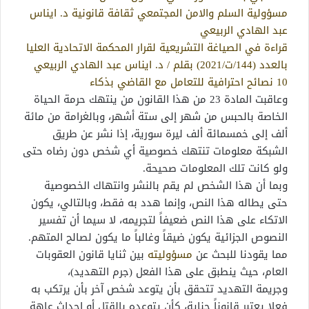
مسؤولية السلم والامن المجتمعي ثقافة قانونية د. ايناس
عبد الهادي الربيعي
قراءة في الصياغة التشريعية لقرار المحكمة الاتحادية العليا
بالعدد (144/ت/2021) بقلم / د. ايناس عبد الهادي الربيعي
10 نصائح احترافية للتعامل مع القاضي بذكاء
وعاقبت المادة 23 من هذا القانون من ينتهك حرمة الحياة
الخاصة بالحبس من شهر إلى ستة أشهر، وبالغرامة من مائة
ألف إلى خمسمائة ألف ليرة سورية، إذا نشر عن طريق
الشبكة معلومات تنتهك خصوصية أي شخص دون رضاه حتى
ولو كانت تلك المعلومات صحيحة.
وبما أن هذا الشخص لم يقم بالنشر وانتهاك الخصوصية
حتى يطاله هذا النص، وإنما هدد به فقط، وبالتالي، يكون
الاتكاء على هذا النص ضعيفاً لتجريمه، لا سيما أن تفسير
النصوص الجزائية يكون ضيقاً وغالباً ما يكون لصالح المتهم.
مما يقودنا للبحث عن
مسؤوليته
بين ثنايا قانون العقوبات
العام، حيث ينطبق على هذا الفعل (جرم التهديد)،
وجريمة التهديد تتحقق بأن يتوعد شخص آخر بأن يرتكب به
فعلا يعتبر قانوناً جناية، كأن يتوعده بالقتل أو إحداث عاهة