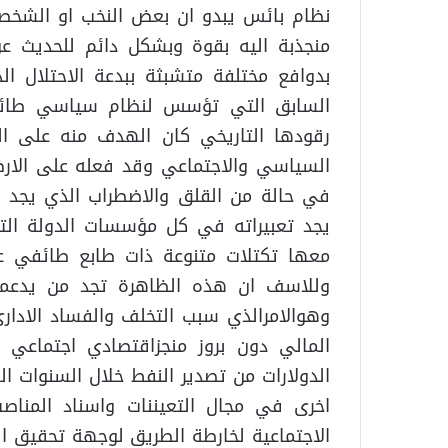
نظام بائس يبدو ان بعض النخب او الشخصي
منجذبة اليه بقوة وبشكل دائم للحديث عن 
بدوافع مختلفة متشبثة ببدعة الاحتلال ال
السابق التي تؤسس لنظام سياسي طائفي
رقودها التاريخي كان الهدف منه على الم
السياسي والاجتماعي وقد فعله على الارض
في حالة من القلق والاضطراب الذي يجد مي
يجد تعبيراته في كل مؤسسات الدولة ال
معها تكتلات متنوعة ذات طابع طائفي ع
وللاسف ان هذه الظاهرة تجد من يدعمها
وهوالامرالذي سبب التخلف والفساد الاداري
المالي دون بروز منجزاقتصادي اجتماعي ي
الدولارات من تصدير النفط خلال السنوات 
اخرى في مجال التعيننات واسناد المنا
الاجتماعية لخارطة الطريق لوجهة تحقيق ال