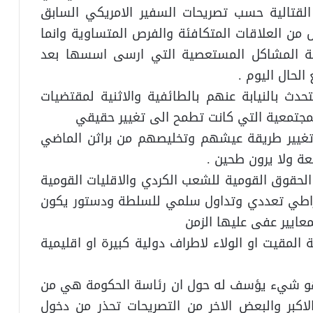
القتالية حسب تصريحات السفير الامريكي السابق
من العلاقات المتكافئة والفرص المتساوية وانما
اجة المشاكل المستعصية التي ارسى اسسها بعد
الحال اليوم .
حدث بالنيابة عنهم بالطائفية والاثنية لمقتضيات
المجتمعية التي كانت تطمح الى تغيير حقيقي
تغيير طريقة عيشهم وتخليصهم من براثن الماضي
 ولا يرون طحين .
 الحقوق القومية للشعب الكردي والاقليات القومية
راطي تعددي وتداول سلمي للسلطة ودستور يكون
عايير عفى عليها الزمن
لمقيت او الولاء لاطراف دولية كبيرة او اقليمية
وهو شيء يؤسف له حول ان رئاسة الحكومة هي من
الاكبر والبعض الاخر من التصريحات تحذر من دخول