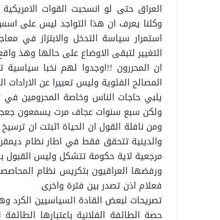
العراق حتى لو انسحبت القوات الامريكية 
وكلنا يعرف ان هذا التواجد ليس على اسس 
استمرار سياسة التدخل والابتزاز في مع
التغيير لتبقى الاوضاع على حالها وهذ واقع 
ان المحررون !!اوجدوا لهم نخبا سياسية تت
المصالح الفئوية وليس تعبيرا عن الارادات 
يلبي حاجات الناس وخاصة المحرومين في 
ولكن سبع سنوات عجاف مرت يسمعون جعجعة
ومن نافلة القول ان الحياة اثبتت ان ترسيخ
والدينية تتحقق فقط في اطار نظام ديمق
مرجعية لاية حكومة تتشكل وليس القبول بم
ورفضها العراقيون بتكريس نظام المحاصصة ا
فعلام اذن تصدر بين فترة واخرى
تصريحات لبعض القادة السياسيين الكرد 
حصة الطائفة الفلانية باعتبارها الطائفة 