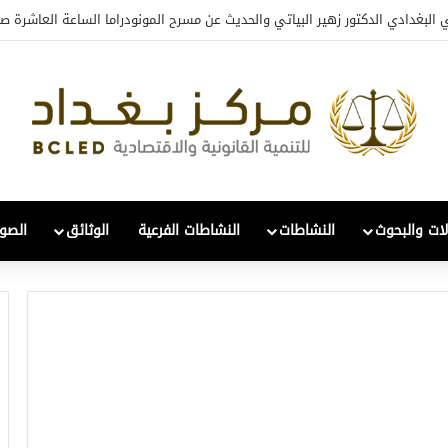
 البغدادي الدكتور زهير البياتي والحديث عن مسرح المونودراما الساعة العاشرة صب
لات والبحوث
النشاطات
النشاطات الفرعية
الوثائق
الصور