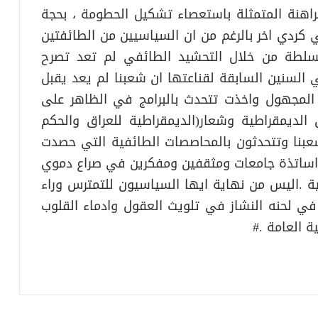
راهنة المتمثلة باستعصاء تشكيل الحطومة ، بحجة
 كردي اخر بالرغم من ان السياسيين من الطائفتين
السلطة من خلال التحشيد الطائفي لم تعد تصرح
ي السنين السابقة لقناعتها ان شعبنا لم يعد يقبل
المجهول واخذت تتحدث بالبرامج في الظاهر على
الديمقراطية وشعار(الديمقراطية للعراق والحكم
عبنا وتتحدثون بالمحاصصات الطائفية التي حصدت
 واساتذة جامعات ومثقفين ومفكرين في صراع دموي
ية .اليس من نهاية ايها السياسيون للتمترس وراء
في لحنه النشاز في تلويث العقول وادماء القلوب
 العامة .#