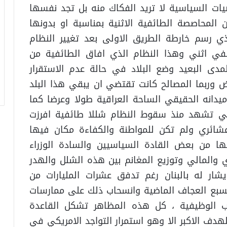
ات السياسية لا تريد الفكاك منه بل تجد نفسها
المحاصصة الطائفية الاثنية بمناسبة او بدونها
ذي رسم خارطة الطريق الاولى بعد تغيير النظام
 اثني وهذا النظام الذي افاق الطائفية من
دى البعيد وضع البلاد في حالة عدم الاستقرار
 وربما المصالح كانت تقتضي ان يبقي هذا البلد
دانه الحقيقي الساحة العراقية طولا وعرضا كما
تي تشهد منذ سقوط النظام شللا طائفية افرزت
شائري ولم تكن للمواطنة والكفاءة مكان فيها
 من بعض القادة السياسيين والسادة الوزراء
 والمالي وتوزيع المغانم بين هذه الشلل والهدر
شار له بالبنان رغم تدفق عشرات المليارات من
السبع العجاف الماضية وانسحاب ذلك على ممارسات
صب الوظيفية ، كل هذه المظاهر تشكل القاعدة
هدف الاكبر الا وهو استمرار التواجد الامريكي في