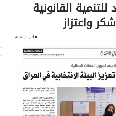
 للتنمية القانونية
كر واعتزاز
أقل من دقيقة