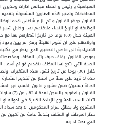
السياسية و رئيس و اعضاء مجالس ادارات ومديري ال
الوظيفة او تاريخ انتهاء علاقتهم بها، وخلال شهر 
الهيئة خلال (60) يوما من تاريخ اشعارهم
واولادهم على ان تقوم الهيئة برفع امر يبين وجود ز
بموجب القانون ايقاف صرف راتب المكلف ومخصصاته اذا
الجهة التي يتبع لها المكلف بتقديم قوائم أسماء 
مدة لا تزيد على سنة من امتنع عن تقديم استمارة ا
القانون بالع
اثبات السبب المشروع للزيادة الكبيرة في امواله او 
المشروع ولا يطلق سراح المحكومين الا بعد سداد 
حظر الموظف او المكلف بخدمة عامة من تعيين من له 
التي تحت ادارته.