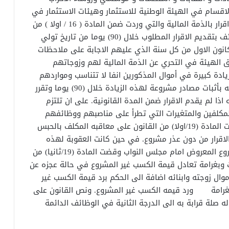
اقسام في الهيئة الوطنية للاستثمار وهيئات الاستثمار في
المحافظات وتعتبر هذه العناوين المشمولة بتقديم اقرار بالذمة المالية والتي وردت ضمن المادة ( 16 / اولا ) من
القانون جوهر القانون و تم الزام شاغلي هذه الوظائف بتقديم الاقرار المطلوب خلال (90) يوما من تاريخ تولي
كانون الاول من كل سنة الذي عليهم الاجابة على ملاحظات
 بها مع حق الهيئة في التحري عن الذمة المالية لهم وزوجاتهم
يادة كبيرة في أموال المذكورين انفا لا تتناسب ومواردهم
الاعتيادية الى قاضي التحقيق الذي ينظر في تكليفه بأثبات مصادر مشروعة لهذه الزيادة خلال (90) يوما وتقرر
 لم يقدم الاقرار ضمن المدة القانونية. على ان تلتزم
المكلفين والمتغيرات التي تطرأ على مناصبهم ووظائفهم
خلال (30) يوما من تاريخ نشوء هذه المتغيرات. ونصت المادة (19/اولا) من القانون على معاقبه المكلف بالحبس
لاقرار من دون عذر مشروع. في حين كانت العقوبة لهذه
الحالة (سنتين) ضمن مشروع قانون الكسب غير المشروع المعروض امام مجلس النواب وقضت المادة (19/ثانيا) من
قوبة بالسجن لمدة لا تقل عن (7) سنوات وبغرامة تعادل قيمة الكسب غير المشروع في حالة عجزه عن
اموال زوجته وابنائه اضافة الى الحكم برد قيمة الكسب غير
الغرامة ورد قيمه الكسب غير المشروع. ونص القانون على
صلة قرابة به الى الدرجة الثانية في الوظائف الدائمة