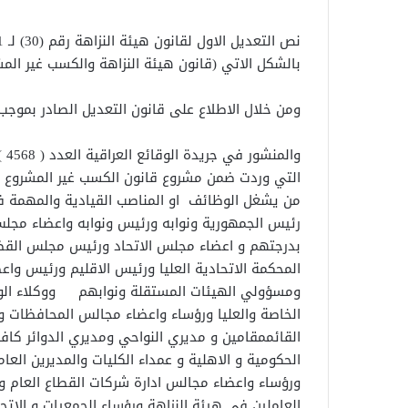
بالشكل الاتي (قانون هيئة النزاهة والكسب غير المش
ومن خلال الاطلاع على قانون التعديل الصادر بموجب الق
التي وردت ضمن مشروع قانون الكسب غير المشروع 
من يشغل الوظائف او المناصب القيادية والمهمة ف
رئيس الجمهورية ونوابه ورئيس ونوابه واعضاء مجلس 
بدرجتهم و اعضاء مجلس الاتحاد ورئيس مجلس القضاء
المحكمة الاتحادية العليا ورئيس الاقليم ورئيس واع
ومسؤولي الهيئات المستقلة ونوابهم ووكلاء الوزا
الخاصة والعليا ورؤساء واعضاء مجالس المحافظات
القائممقامين و مديري النواحي ومديري الدوائر كاف
الحكومية و الاهلية و عمداء الكليات والمديرين ا
ورؤساء واعضاء مجالس ادارة شركات القطاع العام 
العاملين في هيئة النزاهة ورؤساء الجمعيات و الات