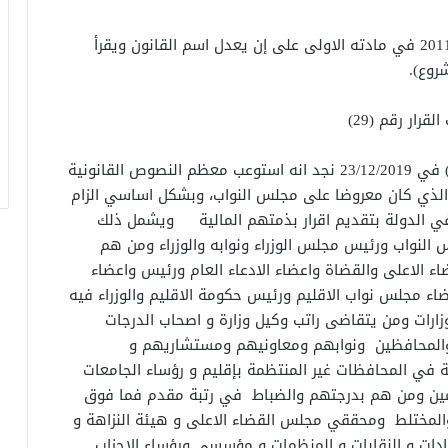
نص التعديل الاول لقانون هيئة النزاهة رقم (30) لـ 2011 في مادته الاولى على إن يعدل اسم القانون ويقرأ
روع).
رار رقم (29)
والمنشور في جريدة الوقائع العراقية العدد ( 4568 ) في 23/12/2019 نجد انه استوعب معظم النصوص القانونية
الذي كان معروضا على مجلس النواب، وبشكل اساسي الزام
ي الدولة بتقديم اقرار بذمتهم المالية ويشمل ذلك
النواب ورئيس مجلس الوزراء ونوابه والوزراء ومن هم
 الاعلى والقضاة واعضاء الادعاء العام ورئيس واعضاء
ضاء مجلس نواب الاقليم ورئيس حكومة الاقليم والوزراء فيه
رات ومن يتقاضى راتب وكيل وزارة و اصحاب الدرجات
 والمحافظين ونوابهم ومعاونيهم ومستشاريهم و
ة في المحافظات غير المنتظمة بإقليم و رؤساء الجامعات
لعامين ومن هم بدرجتهم والضباط في رتبة مقدم فما فوق
والمختلط ومحققي مجلس القضاء الاعلى و هيئة النزاهة و
حادات و النقابات و المنظمات و مؤسسي ورؤساء الاحزاب