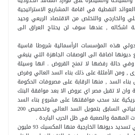
ين والسياحة والسيطرة على موارد المنافذ الحدودية
عوائد النفطية في اقامة المشاريع الاستراتيجية
خلي والخارجي والتخلص من الاقتصاد الريعي وحيد
ة اشكاله , عندها سوف لن يحتاج العراق الى
لدولي هذه المؤسسات الرأسمالية شروطا قاسية
 ديونها اضافة الى الوصفات الجاهزة التي ينبغي
في حالة رفضها لا تمنح القروض . انها وسيلة
رى , ومن الأمثلة على ذلك بناء السد العالي وفرض
بناء السد , منها الرقابة على مصروفات الحكومة
ية وان لا تقبل مصر اي عروض الا بعد موافقة البنك
مريكية عند سحب موافقتها على مشروع بناء السد
العالي . وردا على ذلك قام الاتحاد السوفياتي السابق بتمويل السد العالي وتخصيص 200
ات المهمة والصعبة في ظل الحرب الباردة .
في عام 1980 أعلنت عدة دول عن عجزها في تسديد ديونها الخارجية منها المكسيك 93 مليون