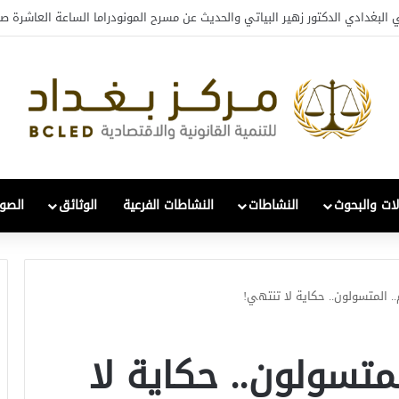
افي والتحول: قراءة في واقع 2022-2026
لات والبحوث
النشاطات
النشاطات الفرعية
الوثائق
الصور
. المتسولون.. حكاية لا تنتهي!
متسولون.. حكاية لا