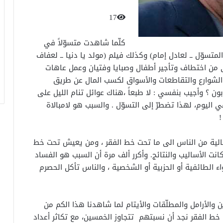
17
كلّما شاهدت متسوّلاً في
لمتسوّل ــ لعادل إمام) وكذلك فيلم (مولد يا دنيا ــ لعفاف
 من اختطاف وتأجير أطفال وصبايا وفتيان وعمل عاهات
الشوارع والتقاطعات والأسواق لكسب المال عن طريق
بون ؟ وأجيب بنفسي : لا طبعاً ،هناك عوائل تنام الليل على
اليوم، لهذا تضطرّ إلى التسوّل . والسبب هو لامبالاة
!
الية من الناس الى ما تحت خط الفقر ، ومن يعيش تحت خط
انت الأساليب والنتائج. وأكرر ألف مرة أن السبب هو الفساد
 الطائفية أو الحزبية أو الشخصية ، والناس تأكل الحصرم
ن والأرامل والمطلّقات والأيتام لما شاهدنا هذا الكم من
ط الفقر نجد أن نسبتهم تتجاوز الخمسين، مع تكاثر أعداد