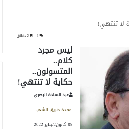
 لا تنتهي!
1
2 دقائق
ليس مجرد
كلام..
المتسولون..
حكاية لا تنتهي!
عبد السادة البصري
اعمدة طريق الشعب
09 كانون2/يناير 2022