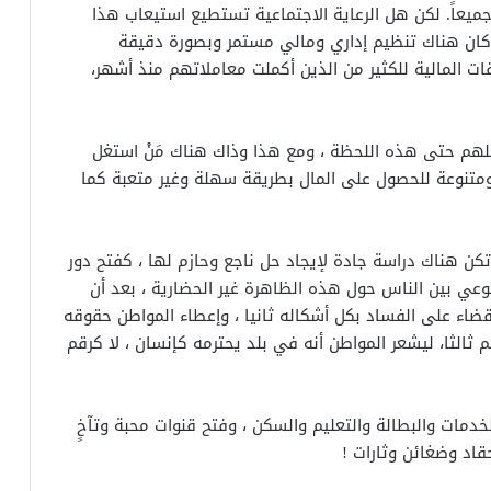
جميعاً. لكن هل الرعاية الاجتماعية تستطيع استيعاب هذا
ا كان هناك تنظيم إداري ومالي مستمر وبصورة دقيقة
ت المالية للكثير من الذين أكملت معاملاتهم منذ أشهر،
اكلهم حتى هذه اللحظة ، ومع هذا وذاك هناك مَنْ استغل
 ومتنوعة للحصول على المال بطريقة سهلة وغير متعبة كما
كن هناك دراسة جادة لإيجاد حل ناجع وحازم لها ، كفتح دور
لوعي بين الناس حول هذه الظاهرة غير الحضارية ، بعد أن
والقضاء على الفساد بكل أشكاله ثانيا ، وإعطاء المواطن حقوقه
ثالثا، ليشعر المواطن أنه في بلد يحترمه كإنسان ، لا كرقم
لخدمات والبطالة والتعليم والسكن ، وفتح قنوات محبة وتآخٍ
حقاد وضغائن وثارات !