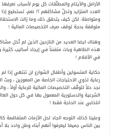
الأرامل والأيتام والمطلّقات كل يوم لأسباب نعرفها 
العدد المتزايد وتحلّ مشاكلهم ؟! نعم، تستطيع إذ
ومتواصلة. لكن كيف يتحقق ذلك وما زالت الاستحقاقا
متوقفة بحجة توقف صرف التخصيصات المالية !
وهناك ايضا العديد من النازحين الذين لم تُحَل مش
هذه الظاهرة وبات متفنناً في إيجاد أساليب كثيرة
في الأفلام !
حكاية المتسولين وأطفال الشوارع لن تنتهي إذا لم ت
رعاية لذوي الاحتياجات الخاصة من المعوزين ، وبث ا
نجد حلاً لتوقّف التخصيصات المالية للرعاية أولاً ، 
الشرعية والدستورية المعمول بها في كل دول العالم 
انتخابي عند الحاجة فقط !
وعلينا كذلك التوجه الجاد لحل الأزمات المتفاقمة كا
بين الناس جميعا ليعرفوا أنهم أبناء وطن واحد بلا أ