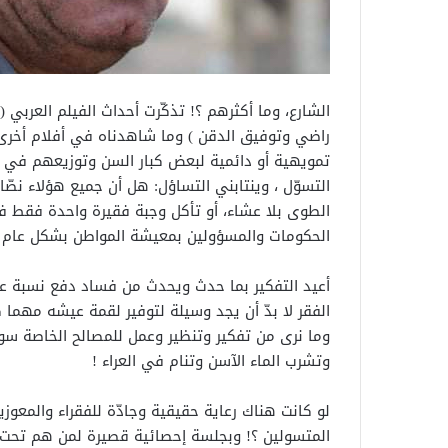
الشارع، وما أكثرهم ؟! تذكّرت أحداث الفيلم العربي (ا
راضي وتوفيق الدقن ) وما شاهدناه في أفلام أخرى
تمويهية أو دائمية لبعض كبار السن وتوزيعهم في 
التسوّل ، وينتابني التساؤل: هل أن جميع هؤلاء نصّا
الطوى بلا عشاء، أو تأكل وجبة فقيرة واحدة فقط في 
الحكومات والمسؤولين بمعيشة المواطن بشكل عام 
أعيد التفكير بما حدث ويحدث من فساد دفع نسبة ع
الفقر لا بدّ أن يجد وسيلة لتوفير لقمة عيشه مهما ك
وما نرى من تفكير وتنظير وعمل للمصالح الخاصة سواء
وتشرب الماء الآسن وتنام في العراء !
لو كانت هناك رعاية حقيقية وجادّة للفقراء والمعوزي
المتسولين ؟! وبجلسة إحصائية قصيرة لمن هم تحت خ