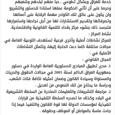
خدمة للعراق وبشكل تطوعي , حبا منهم لبلدهم وشعبهم
وحرصا على أن تأتي الحكومة عملها استنادا للدستور والتشريع
وان يكون على عاتق تلك الكوادر مهمة الرقابة على أعمالها
وتصرفاتها وتقديم الاستشارات لها من أجل نجاحها واستمرارها
فتجسد ذلك بنشوء مركز بغداد للتنمية القانونية والاقتصادية.
نشاط المركز :
للمركز نشاطات أصلية وأخرى فرعية تستهدف التوعية العامة في
مجالات مختلفة كلما دعت الحاجة إليها، وتتمثل النشاطات
الأصلية في :
المجال القانوني :
1. مدى تطبيق المبادئ الدستورية العامة الواردة في دستور
جمهورية العراق الدائم لسنة 2005 في مجالات الحقوق والحريات
والمساواة وسيادة القانون وضمان تمثيله لكافة فئات الشعب،
ودراسة ما يحتاج من تلك النصوص من تعديل .
2. مراجعة التشريعات والتعليمات الصادرة عن السلطة التشريعية
في البلاد وكذلك ما تصدره السلطة التنفيذية من قرارات
تنفيذية لمؤسسات الدولة لها قوة القانون والتنفيذ فيما إذا
جاءت ماسة بالمواطن أو الموظف وحقوقه .