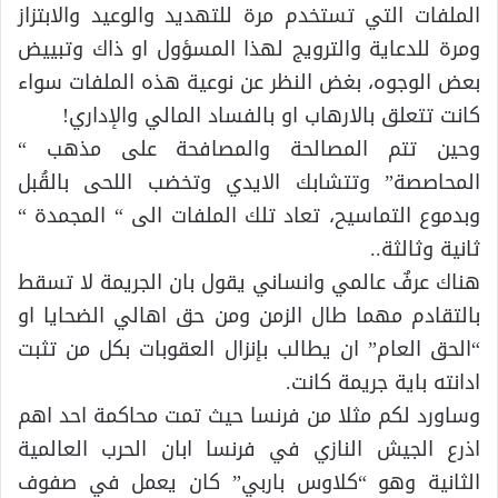
الملفات التي تستخدم مرة للتهديد والوعيد والابتزاز
ومرة للدعاية والترويج لهذا المسؤول او ذاك وتبييض
بعض الوجوه، بغض النظر عن نوعية هذه الملفات سواء
كانت تتعلق بالارهاب او بالفساد المالي والإداري!
وحين تتم المصالحة والمصافحة على مذهب “
المحاصصة” وتتشابك الايدي وتخضب اللحى بالقُبل
وبدموع التماسيح، تعاد تلك الملفات الى “ المجمدة “
ثانية وثالثة..
هناك عرفٌ عالمي وانساني يقول بان الجريمة لا تسقط
بالتقادم مهما طال الزمن ومن حق اهالي الضحايا او
“الحق العام” ان يطالب بإنزال العقوبات بكل من تثبت
ادانته باية جريمة كانت.
وساورد لكم مثلا من فرنسا حيث تمت محاكمة احد اهم
اذرع الجيش النازي في فرنسا ابان الحرب العالمية
الثانية وهو “كلاوس باربي” كان يعمل في صفوف