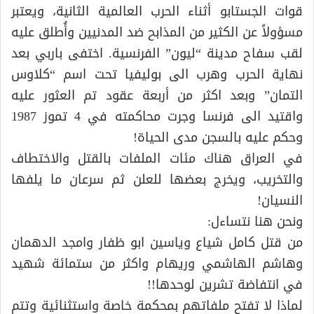
قوات الجستابو أثناء الحرب العالمية الثانية، ويعتبر
مسؤولاً عن الكثير من المذابح ضد المدنيين وأُطلق عليه
لقب سفاح مدينة “ليون” الفرنسية. اختفى باربي بعد
نهاية الحرب وهرب الى بوليفيا تحت اسم “كلاوس
التمان” وبعد اكثر من أربعة عقود تم العثور عليه
واقتيد الى فرنسا وجرت محاكمته في 4 تموز 1987
وحكم عليه بالسجن مدى الحياة!
في العراق هناك مئات الملفات بالقتل والاختطاف
والتخريب، ويخرج بعضها للعلن ثم سرعان ما يلفها
النسيان!
ونحن هنا نتساءل:
من قتل كامل شياع وياسين ابو ظفار وامجد الدهمان
وهاشم الهاشمي وريهام واكثر من ستمائة شهيد
في انتفاضة تشرين لوحدها!!
لماذا لا تفتح ملفاتهم بمحكمة خاصة واستثنائية وتتم