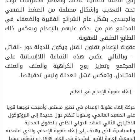
إلى أنظمة قضائية عادلة، ومعظم الاعترافات تؤخذ
تحت التعذيب وإشكال مختلفة من الضغط النفسي
والجسدي. بشكل عام الشرائح الفقيرة والضعفاء في
المجتمع هم من يحكم عليهم بالإعدام ويعكس ذلك
الطابع الطبقي للعقوبة.
عقوبة الإعدام تقنون القتل ويكون للدولة دور -القاتل
– وبالتالي عكس هذه الثقافة اللاإنسانية على
المجتمع وتعزيز روح الكراهية والعنف والعنف
المتبادل، وتعكس فشل العدالة وليس تحقيقها.
– إلغاء عقوبة الإعدام في العالم
حركة إلغاء عقوبة الإعدام في تطور مستمر، وأصبحت توجها قويا
على الصعيد العالمي، وسنويا تنظم دول جديدة إلى البروتوكول
الاختياري الثاني للعهد الدولي الخاص بالحقوق المدنية
والسياسية الذي يهدف إلى إلغاء عقوبة الإعدام، والذي اعتمدته
الجمعية العامة للأمم المتحدة في العام 1989، او تتوقف عمليا