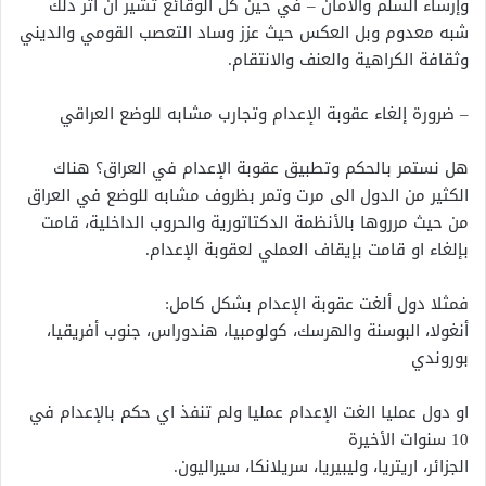
وإرساء السلم والأمان – في حين كل الوقائع تشير ان اثر ذلك
شبه معدوم وبل العكس حيث عزز وساد التعصب القومي والديني
وثقافة الكراهية والعنف والانتقام.
– ضرورة إلغاء عقوبة الإعدام وتجارب مشابه للوضع العراقي
هل نستمر بالحكم وتطبيق عقوبة الإعدام في العراق؟ هناك
الكثير من الدول الى مرت وتمر بظروف مشابه للوضع في العراق
من حيث مرروها بالأنظمة الدكتاتورية والحروب الداخلية، قامت
بإلغاء او قامت بإيقاف العملي لعقوبة الإعدام.
فمثلا دول ألغت عقوبة الإعدام بشكل كامل:
أنغولا، البوسنة والهرسك، كولومبيا، هندوراس، جنوب أفريقيا،
بوروندي
او دول عمليا الغت الإعدام عمليا ولم تنفذ اي حكم بالإعدام في
10 سنوات الأخيرة
الجزائر، اريتريا، وليبيريا، سريلانكا، سيراليون.