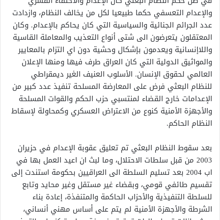
في ظل حكم النظام البعثي كان الإعدام والاختفاء ألقسري
والإعدام التعسفي حكما طبيعيا لكل من يخالف النظام، وازدادت
عدد الجرائم الجنائية والسياسية التي كان يحاكم بالإعدام. وكان
المعتقلون يتعرضون الى شتى أنواع التعذيب والمعاملة القاسية
واللاإنسانية ويعدمون بإشكال وحشية دون اي التزام بالمعايير
والمواثيق الدولية التي كان العراق طرف فيها ومنها الإعلان
العالمي لحقوق الإنسان. الأسلوب العنيف الغير ديمقراطي
للنظام البعثي فرض على المعارضة المسلحة تنفيذ عدد كبير من
الإعدامات خارج القضاء لمنتسبي حزب الحكم والقوات المسلحة
والأجهزة الأمنية كنوع من الاعتراض العسكري وكمحاولة لإسقاط
النظام الحاكم.
بعد سقوط النظام البعثي تم تعليق عقوبة الإعدام في حزيران
2003 من قبل سلطات الاحتلال، وما لبث ان اعيد العمل بها في
اب 2004 بعد تسليم السلطة الى العراقيين بحكومة استندت إلى
تقسيم طائفي قومي، وبقضاء غير مستقل وغير محايد وتابع
للسلطة التنفيذية والأحزاب الحاكمة والمتنفذة، إعادة بناء
الشرطة والأجهزة الأمنية لم يتم على أساس مهني أنساني،