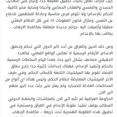
حيث مازالت تعمل باليات تحقيق ضعيفة جدا، وتركز على التعذيب
الجسدي والنفسي والعقاب الجماعي وأحيانا وشاية مخبر كافية
للحكم بالإعدام! ولا تتوفر فرص مناسبة وعادلة للمتهمين للدفاع
عن النفس. ومازال قانون العقوبات 18 في ظل النظام البعثي
مطبقا وأضيفت اليه -جرائم جديدة متعلقة بمكافحة الارهاب –
يعاقب بها بالإعدام.
ومن ذلك الحين والعراق من أحد اكبر الدول التي تحكم وتطبق
الاعدام، الأرقام الرسمية لا تعكس الواقع الفعلي، فالعدد
الحقيقي مضاعف بشكل كبير جدا، فعدا قيام السلطات الرسمية
بالحكم وتنفيذ الإعدام، فهناك إعدامات كثيرة جدا خارج نطاق
القضاء تقوم بها الميلشيات التابعة لأقطاب الحكم، وفي طرف
الآخر الميلشيات المعارضة لنظام الحكم، وليس هناك اي أنواع من
المحاكمات العادلة للضحايا، ولم يعثر على جثث عدد كبير منهم
الى الان.
الحكومة العراقية لم تأبه الى الان بالمناشدات والضغط الدولي
المطالب بوقف تنفيذ عقوبة الإعدام في العراق ومستمرة في
تطبيق هذه العقوبة الهمجية تحت ذريعة – مكافحة الإرهاب