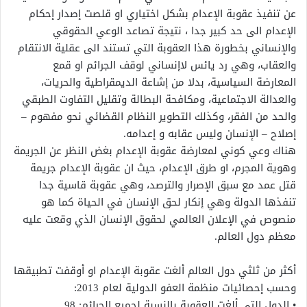
عن تنفيذ عقوبة الإعدام بشكل اختياري او قلصت إصدار إحكام
الإعدام الى حد كبير جدا ، نتيجة تصاعد الوعي الحقوقي
والإنساني بخطورة هذا العقوبة التي تستند الى عقلية الانتقام
والعقاب، وهي رد يائس لاإنساني لوقف الجرائم او قمع
المعارضة السياسية، بدلا من إشاعة الديمقراطية والحريات،
والعدالة الاجتماعية، ومكافحة البطالة وتقليل التفاوت الطبقي
والحد من الفقر، وكذلك التطوير النظام القضائي نحو مفهوم –
إصلاح – الإنسان وليس عقابه و إعدامه.
هناك وعي كوني لمعارضة عقوبة الإعدام بغض النظر عن الجريمة
وهوية المجرم، او طرق الإعدام، حيث ان عقوبة الإعدام جريمة
قتل عمد مع سبق الإصرار والترصد، وهي عقوبة قاسية جدا
تنفذها الدولة وهي إنكار لحق الإنسان في الحياة كما هو
منصوص في الإعلان العالمي لحقوق الإنسان الذي وقعت عليه
معظم دول العالم.
أكثر من ثلثي دول العالم ألغت عقوبة الإعدام او أوقفت تطبيقها
وحسب إحصائيات منظمة العفو الدولية لعام 2013:
• الدول التي ألغت العقوبة بالنسبة لجميع الجرائم: 98