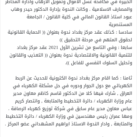
الخبيرة في مكافحة غسل الأموال وتمويل الارهاب وادارة المخاطر
والمصارف الاسلامية . وكانت الندوة بإدارة الدكتور حيدر وهاب
عبود استاذ القانون المالي في كلية القانون / الجامعة
المستنصرية
سادسا : كذلك عقد مركز بغداد ندوة بعنوان (( الحماية القانونية
لحقوق المتهم في مرحلة التحقيق ))
سابعا : وفي التاسع من تشرين الأول 2021 عقد مركز بغداد
للتنمية القانونية والاقتصادية ندوة بعنوان (( التعذيب والقانون
وتحليل السلوك النفسي للفاعل )).
ثامنا : كما اقام مركز بغداد ندوة الكترونية للحديث عن الربط
الكهربائي مع دول الجوار ودوره في حل مشكلة الكهرباء في
العراق , شارك فيها كلا من الدكتور قاسم كاظم معاون مدير
عام وزارة الكهرباء / دائرة التخطيط والمتابعة , وانتصار كريم
عباس معاون مدير عام سابق في شركة توزيع كهرباء الرصافة .
ومها عمران رئيس مهندسين في وزارة الكهرباء / دائرة التخطيط
والمتابعة , وادار الندوة الاستاذ ابراهيم المشهداني عضو المركز .