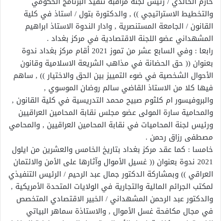
حازم الخالدي / رئيس لجنة مراقبة تنفيذ البرنامج الحكومي
والتخطيط الاستراتيجي )) , والدكتورة بتول / استاذ في كلية
القانون / الجامعة المستنصرية , وادار الندوة الاستاذ ابراهيم
المشهداني عضو اللجنة الاقتصادية في مركز بغداد .
رابعا : وفي السابع عشر من تموز 2021 أقام مركز بغداد ندوة
بعنوان (( حق الحضانة في مذاهب الشريعة الاسلامية وقانون
الأحوال الشخصية في ضوء التمييز بين الحق والاختيار )) , ساهم
فيها كلا من الاستاذ القاضي سالم روضان الموسوي ,
والبروفيسور ام كلثوم صبيح محمد التدريسية في كلية القانون ,
والمحامية سارة المولى عضو مجلس نقابة المحامين العراقيين
ورئيس لجنة المحاميات في نقابة المحامين العراقيين , والمحامي
مصطفى رزاق رحمن .
خامسا : كما عقد مركز بغداد بتاريخ الخامس والعشرين من ايلول
2021 ندوة بعنوان (( غسيل الأموال وآثارها على الأمن والائتمان
العراقي )) وبمشاركة الدكتور جمال عبد الرحيم / الرئيس التنفيذي
لمكتب الجرائم المالية والتجارية في الولايات المتحدة الأمريكية ,
والدكتور عبد الرحمن المشهداني / الخبير الاقتصادي المتخصص
في مجال مكافحة غسل الأموال , والاستاذة سماهر البياتي