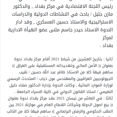
رئيس اللجنة الاقتصادية في مركز بغداد , والدكتور
مازن جليل / باحث في النشاطات الدولية والدراسات
الاستراتيجية والاستاذ حسين العسكري , وقد ادار
الندوة الاستاذ حيدر جاسم مثنى عضو الهيأة الادارية
لمركز
بغداد .
ثانيا : بتاريخ العشرين من شباط 2021 أقام مركز بغداد ندوة
بعنوان (( الأمن المائي وتهديداته المستقبلية على العراق ))
ساهم فيها كلا من الاستاذ ظافر عبد الله حسين / نقيب
الجيولوجيين العراقيين والمهندس عون ذياب / المتحدث الرسمي
لوزارة الموارد المائية , وكانت الندوة بإدارة الدكتور صفاء خليل
النعيمي / استاذ القانون الدولي في كلية الاسراء الجامعة .
ثالثا : في العاشر من نيسان 2021 عقد مركز بغداد ندوة بعنوان
(( بيع اصول الدولة وشركات القطاع العام في موازنة 2021 بين
الطلب الحكومي والرفض البرلماني )) ساهم فيها كلا من النائب